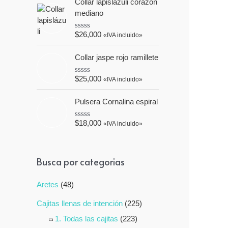
Collar lapislázuli corazón
o
e
r
mediano
5
a
d
$
26,000
o
«IVA incluido»
V
e
a
n
l
Collar jaspe rojo ramillete
0
o
d
r
e
a
$
25,000
«IVA incluido»
5
V
d
a
o
l
e
Pulsera Cornalina espiral
o
n
r
0
a
d
$
18,000
«IVA incluido»
V
d
e
a
o
5
l
e
o
n
r
0
Busca por categorias
a
d
d
e
o
5
Aretes
(48)
e
n
0
Cajitas llenas de intención
(225)
d
e
1. Todas las cajitas
(223)
5