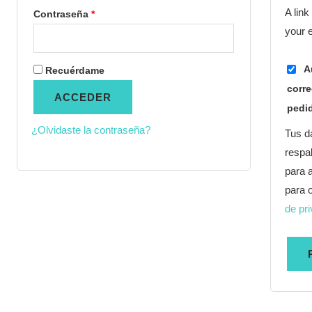
A link
Contraseña
*
your 
A
Recuérdame
corre
ACCEDER
pedi
¿Olvidaste la contraseña?
Tus d
respal
para 
para 
de pr