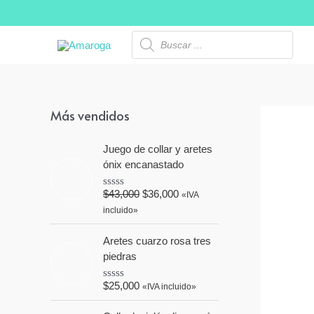
Ir
al
Búsqueda
de
contenido
productos
Más vendidos
Juego de collar y aretes
ónix encanastado
$
43,000
$
36,000
«IVA
V
a
incluido»
l
o
r
Aretes cuarzo rosa tres
a
piedras
d
o
e
$
25,000
«IVA incluido»
V
n
a
0
l
d