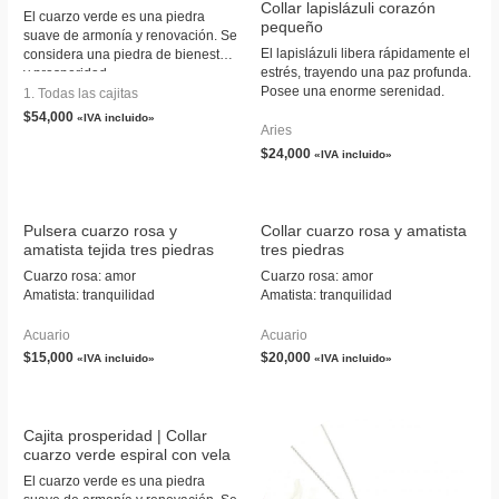
Collar lapislázuli corazón
El cuarzo verde es una piedra
pequeño
suave de armonía y renovación. Se
El lapislázuli libera rápidamente el
considera una piedra de bienestar
estrés, trayendo una paz profunda.
y prosperidad.
Posee una enorme serenidad.
1. Todas las cajitas
$
54,000
«IVA incluido»
Aries
$
24,000
«IVA incluido»
Pulsera cuarzo rosa y
Collar cuarzo rosa y amatista
amatista tejida tres piedras
tres piedras
Cuarzo rosa: amor
Cuarzo rosa: amor
Amatista: tranquilidad
Amatista: tranquilidad
Acuario
Acuario
$
15,000
$
20,000
«IVA incluido»
«IVA incluido»
Cajita prosperidad | Collar
cuarzo verde espiral con vela
El cuarzo verde es una piedra