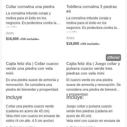
Collar cornalina una piedra
Tobillera cornalina 3 piedras
#4
La cornalina infunde coraje y
motiva para el éxito en los
La cornalina infunde coraje y
negocios. Es protectora contra la
motiva para el éxito en los
envidia.
negocios. Es protectora contra la
envidia.
Aries
Aries
$
16,000
«IVA incluido»
$
18,000
«IVA incluido»
Cajita feliz día | Collar cuarzo
Cajita feliz día | Juego collar y
verde una piedra con vela
pulsera cuarzo verde tres
mini
piedras con vela mini
Es una piedra suave de armonía y
El cuarzo verde es una piedra
renovación. Se considera una
suave de armonía y renovación. Se
piedra de bienestar y prosperidad.
considera una piedra de bienestar
y prosperidad.
Incluye
Incluye:
Collar una piedra cuarzo verde
Juego collar y pulsera cuarzo
(cadena en acero de 45 cm)
verde tres piedras (cadena en
Vela mini con cuarzo en envase de
acero de 45 cm)
vidrio (4 cm alto, 4.5 cm ancho)
Vela mini con cuarzo en envase de
Tarjeta personalizada
vidrio (4 cm alto, 4.5 cm ancho)