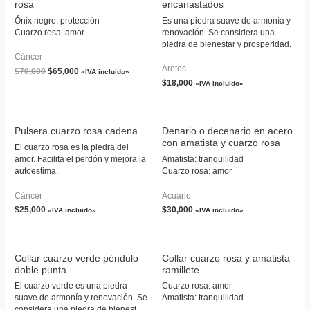
rosa
encanastados
Ónix negro: protección
Es una piedra suave de armonía y
Cuarzo rosa: amor
renovación. Se considera una
piedra de bienestar y prosperidad.
Cáncer
Aretes
$
70,000
$
65,000
«IVA incluido»
$
18,000
«IVA incluido»
Pulsera cuarzo rosa cadena
Denario o decenario en acero
con amatista y cuarzo rosa
El cuarzo rosa es la piedra del
amor. Facilita el perdón y mejora la
Amatista: tranquilidad
autoestima.
Cuarzo rosa: amor
Cáncer
Acuario
$
25,000
$
30,000
«IVA incluido»
«IVA incluido»
Collar cuarzo verde péndulo
Collar cuarzo rosa y amatista
doble punta
ramillete
El cuarzo verde es una piedra
Cuarzo rosa: amor
suave de armonía y renovación. Se
Amatista: tranquilidad
considera una piedra de bienestar