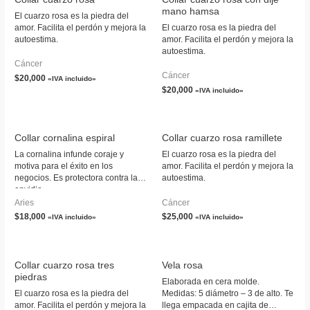
mano hamsa
El cuarzo rosa es la piedra del
amor. Facilita el perdón y mejora la
El cuarzo rosa es la piedra del
autoestima.
amor. Facilita el perdón y mejora la
autoestima.
Cáncer
Cáncer
$
20,000
«IVA incluido»
$
20,000
«IVA incluido»
Collar cornalina espiral
Collar cuarzo rosa ramillete
La cornalina infunde coraje y
El cuarzo rosa es la piedra del
motiva para el éxito en los
amor. Facilita el perdón y mejora la
negocios. Es protectora contra la
autoestima.
envidia.
Aries
Cáncer
$
18,000
$
25,000
«IVA incluido»
«IVA incluido»
Collar cuarzo rosa tres
Vela rosa
piedras
Elaborada en cera molde.
El cuarzo rosa es la piedra del
Medidas: 5 diámetro – 3 de alto. Te
amor. Facilita el perdón y mejora la
llega empacada en cajita de