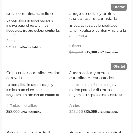
Collar cornalina ramillete
Juego de collar y aretes
cuarzo rosa encanastado
La cornalina infunde coraje y
motiva para el éxito en los
El cuarzo rosa es la piedra del
negocios. Es protectora contra la
amor. Facilita el perdón y mejora la
envidia.
autoestima.
Aries
Cáncer
$
25,000
«IVA incluido»
$
43,000
$
35,000
«IVA incluido»
Cajita collar cornalina espiral
Juego collar y aretes
con vela
cornalina encanastados
La cornalina infunde coraje y
La cornalina infunde coraje y
motiva para el éxito en los
motiva para el éxito en los
negocios. Es protectora contra la
negocios. Es protectora contra la
envidia.
envidia.
1. Todas las cajitas
Aretes
$
52,000
$
43,000
$
35,000
«IVA incluido»
«IVA incluido»
Pulsera cuarzo verde 3
Pulsera cuarzo rosa espiral