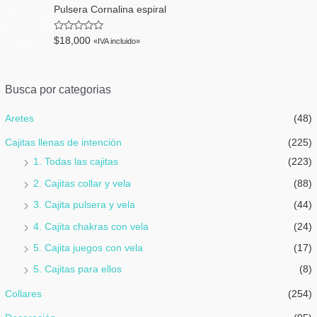
n
o
Pulsera Cornalina espiral
0
r
d
a
e
d
V
5
$
18,000
«IVA incluido»
o
a
e
l
n
o
0
r
d
a
Busca por categorias
e
d
5
o
e
Aretes
(48)
n
0
d
Cajitas llenas de intención
(225)
e
5
1. Todas las cajitas
(223)
2. Cajitas collar y vela
(88)
3. Cajita pulsera y vela
(44)
4. Cajita chakras con vela
(24)
5. Cajita juegos con vela
(17)
5. Cajitas para ellos
(8)
Collares
(254)