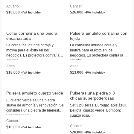
y prosperidad.
Acuario
Cáncer
$
18,000
$
26,000
«IVA incluido»
«IVA incluido»
Collar cornalina una piedra
Pulsera amuleto cornalina con
encanastada
tejido
La cornalina infunde coraje y
La cornalina infunde coraje y
motiva para el éxito en los
motiva para el éxito en los
negocios. Es protectora contra la
negocios. Es protectora contra la
envidia.
envidia.
Aries
Aries
$
18,000
$
13,000
«IVA incluido»
«IVA incluido»
Pulsera amuleto cuarzo verde
Pulseras una piedra x 3
chicas superpoderosas
El cuarzo verde es una piedra
suave de armonía y renovación. Se
Set 3 pulseras: Burbuja: lapislázuli.
considera una piedra de bienestar
Bellota: cuarzo verde. Bombón:
y prosperidad.
cuarzo rosa.
Cáncer
Cáncer
$
10,000
«IVA incluido»
$
28,000
«IVA incluido»