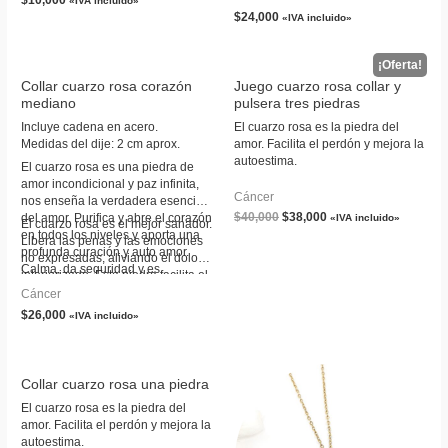
$
10,000
«IVA incluido»
$
24,000
«IVA incluido»
Collar cuarzo rosa corazón
Juego cuarzo rosa collar y
mediano
pulsera tres piedras
Incluye cadena en acero.
El cuarzo rosa es la piedra del
Medidas del dije: 2 cm aprox.
amor. Facilita el perdón y mejora la
autoestima.
El cuarzo rosa es una piedra de
amor incondicional y paz infinita,
Cáncer
nos enseña la verdadera esencia
$
40,000
$
38,000
del amor. Purifica y abre el corazón
«IVA incluido»
El cuarzo rosa es el mejor sanador.
en todos los niveles y aporta una
Libera las penas y las emociones
profunda curación y auto amor.
no expresadas, aliviando el dolor
Calma, da seguridad y es
interiorizado. Esta piedra facilita el
excelente para usarlo en casos de
perdón y la autoaceptación e
Cáncer
trauma o crisis. Devuelve la
invoca la autoestima y la confianza
$
26,000
«IVA incluido»
confianza y la armonía a las
en uno mismo.
relaciones existentes, favoreciendo
el amor incondicional. Extrae
suavemente la energía negativa y
Collar cuarzo rosa una piedra
la reemplaza por vibraciones
amorosas. Fortalece la empatía y
El cuarzo rosa es la piedra del
sensibilidad, ayuda a aceptar los
amor. Facilita el perdón y mejora la
cambios necesarios.
autoestima.