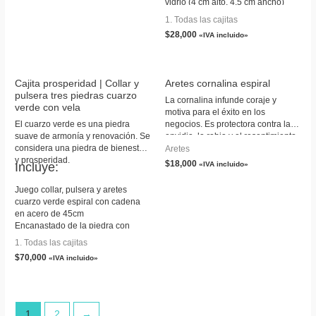
vidrio (4 cm alto, 4.5 cm ancho)
Tarjeta personalizada
1. Todas las cajitas
Caja de cartón
$
28,000
«IVA incluido»
Cajita prosperidad | Collar y
Aretes cornalina espiral
pulsera tres piedras cuarzo
La cornalina infunde coraje y
verde con vela
motiva para el éxito en los
El cuarzo verde es una piedra
negocios. Es protectora contra la
suave de armonía y renovación. Se
envidia, la rabia y el resentimiento.
considera una piedra de bienestar
Aretes
y prosperidad.
$
18,000
Incluye:
«IVA incluido»
Juego collar, pulsera y aretes
cuarzo verde espiral con cadena
en acero de 45cm
Encanastado de la piedra con
alambre de oro golfi
1. Todas las cajitas
Vela con cuarzo verde (El diseño
$
70,000
«IVA incluido»
de la vela te llega de acuerdo a
disponibilidad)
Tarjeta
Empaque caja de cartón
1
2
→