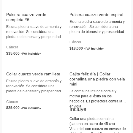
Pulsera cuarzo verde
Pulsera cuarzo verde espiral
completa #6
Es una piedra suave de armonía y
Es una piedra suave de armonía y
renovación. Se considera una
renovación. Se considera una
piedra de bienestar y prosperidad.
piedra de bienestar y prosperidad.
Cáncer
Cáncer
$
18,000
«IVA incluido»
$
35,000
«IVA incluido»
Collar cuarzo verde ramillete
Cajita feliz día | Collar
cornalina una piedra con vela
Es una piedra suave de armonía y
mini
renovación. Se considera una
piedra de bienestar y prosperidad.
La cornalina infunde coraje y
motiva para el éxito en los
negocios. Es protectora contra la
Cáncer
envidia.
$
25,000
Incluye
«IVA incluido»
Collar una piedra cornalina
(cadena en acero de 45 cm)
Vela mini con cuarzo en envase de