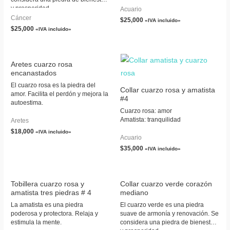
y prosperidad.
Acuario
Cáncer
$
25,000
«IVA incluido»
$
25,000
«IVA incluido»
Aretes cuarzo rosa
encanastados
El cuarzo rosa es la piedra del
Collar cuarzo rosa y amatista
amor. Facilita el perdón y mejora la
#4
autoestima.
Cuarzo rosa: amor
Amatista: tranquilidad
Aretes
$
18,000
«IVA incluido»
Acuario
$
35,000
«IVA incluido»
Tobillera cuarzo rosa y
Collar cuarzo verde corazón
amatista tres piedras # 4
mediano
La amatista es una piedra
El cuarzo verde es una piedra
poderosa y protectora. Relaja y
suave de armonía y renovación. Se
estimula la mente.
considera una piedra de bienestar