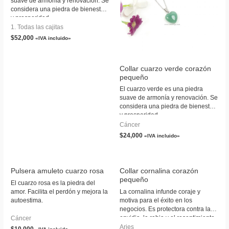
suave de armonía y renovación. Se
considera una piedra de bienestar
y prosperidad.
1. Todas las cajitas
$
52,000
«IVA incluido»
Collar cuarzo verde corazón
pequeño
El cuarzo verde es una piedra
suave de armonía y renovación. Se
considera una piedra de bienestar
y prosperidad.
Cáncer
$
24,000
«IVA incluido»
Pulsera amuleto cuarzo rosa
Collar cornalina corazón
pequeño
El cuarzo rosa es la piedra del
amor. Facilita el perdón y mejora la
La cornalina infunde coraje y
autoestima.
motiva para el éxito en los
negocios. Es protectora contra la
envidia, la rabia y el resentimiento.
Cáncer
Aries