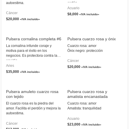
autoestima.
cartón.
Acuario
Cáncer
$
8,000
«IVA incluido»
$
20,000
«IVA incluido»
Pulsera cornalina completa #6
Pulsera cuarzo rosa y ónix
La cornalina infunde coraje y
Cuarzo rosa: amor
motiva para el éxito en los
Ónix negro: protección
negocios. Es protectora contra la
envidia.
Cáncer
Aries
$
20,000
«IVA incluido»
$
35,000
«IVA incluido»
Pulsera amuleto cuarzo rosa
Pulsera cuarzo rosa y
con tejido
amatista encanastada
El cuarzo rosa es la piedra del
Cuarzo rosa: amor
amor. Facilita el perdón y mejora la
Amatista: tranquilidad
autoestima.
Acuario
Cáncer
$
23,000
«IVA incluido»