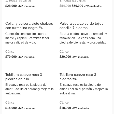
1. Todas las cajitas
1. Todas las cajitas
Caja de cartón
Tarjeta personalizada
$
28,000
$
54,000
$
50,000
«IVA incluido»
«IVA incluido»
Caja de cartón
Collar y pulsera siete chakras
Pulsera cuarzo verde tejido
con turmalina negra #4
sencillo 7 piedras
Conexión con nuestro cuerpo,
Es una piedra suave de armonía y
mente y espíritu. Permiten tener
renovación. Se considera una
mejor calidad de vida.
piedra de bienestar y prosperidad.
Cáncer
Cáncer
$
70,000
$
20,000
«IVA incluido»
«IVA incluido»
Tobillera cuarzo rosa 3
Tobillera cuarzo rosa 3
piedras en hilo
piedras #4
El cuarzo rosa es la piedra del
El cuarzo rosa es la piedra del
amor. Facilita el perdón y mejora la
amor. Facilita el perdón y mejora la
autoestima.
autoestima.
Cáncer
Cáncer
$
15,000
$
18,000
«IVA incluido»
«IVA incluido»