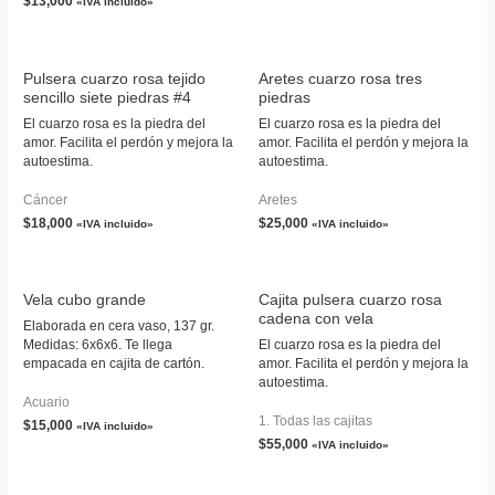
$
13,000
«IVA incluido»
Pulsera cuarzo rosa tejido
Aretes cuarzo rosa tres
sencillo siete piedras #4
piedras
El cuarzo rosa es la piedra del
El cuarzo rosa es la piedra del
amor. Facilita el perdón y mejora la
amor. Facilita el perdón y mejora la
autoestima.
autoestima.
Cáncer
Aretes
$
18,000
$
25,000
«IVA incluido»
«IVA incluido»
Vela cubo grande
Cajita pulsera cuarzo rosa
cadena con vela
Elaborada en cera vaso, 137 gr.
Medidas: 6x6x6. Te llega
El cuarzo rosa es la piedra del
empacada en cajita de cartón.
amor. Facilita el perdón y mejora la
autoestima.
Acuario
1. Todas las cajitas
$
15,000
«IVA incluido»
$
55,000
«IVA incluido»