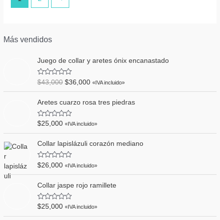
Más vendidos
Juego de collar y aretes ónix encanastado
V
$
43,000
$
36,000
«IVA incluido»
a
l
o
Aretes cuarzo rosa tres piedras
r
a
d
V
$
25,000
«IVA incluido»
o
a
e
l
n
o
Collar lapislázuli corazón mediano
0
r
d
a
e
d
V
5
$
26,000
«IVA incluido»
o
a
e
l
n
o
Collar jaspe rojo ramillete
0
r
d
a
e
d
V
5
$
25,000
«IVA incluido»
o
a
e
l