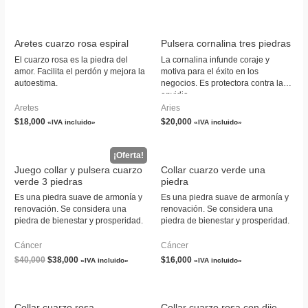
Aretes cuarzo rosa espiral
Pulsera cornalina tres piedras
El cuarzo rosa es la piedra del
La cornalina infunde coraje y
amor. Facilita el perdón y mejora la
motiva para el éxito en los
autoestima.
negocios. Es protectora contra la
envidia.
Aretes
Aries
$
18,000
$
20,000
«IVA incluido»
«IVA incluido»
Juego collar y pulsera cuarzo
Collar cuarzo verde una
verde 3 piedras
piedra
Es una piedra suave de armonía y
Es una piedra suave de armonía y
renovación. Se considera una
renovación. Se considera una
piedra de bienestar y prosperidad.
piedra de bienestar y prosperidad.
Cáncer
Cáncer
$
40,000
$
38,000
$
16,000
«IVA incluido»
«IVA incluido»
Collar cuarzo rosa
Collar cuarzo rosa con dije