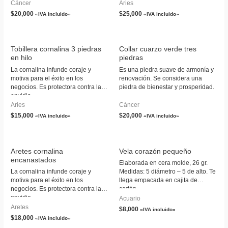
Cáncer
Aries
$
20,000
$
25,000
«IVA incluido»
«IVA incluido»
Tobillera cornalina 3 piedras
Collar cuarzo verde tres
en hilo
piedras
La cornalina infunde coraje y
Es una piedra suave de armonía y
motiva para el éxito en los
renovación. Se considera una
negocios. Es protectora contra la
piedra de bienestar y prosperidad.
envidia.
Aries
Cáncer
$
15,000
$
20,000
«IVA incluido»
«IVA incluido»
Aretes cornalina
Vela corazón pequeño
encanastados
Elaborada en cera molde, 26 gr.
La cornalina infunde coraje y
Medidas: 5 diámetro – 5 de alto. Te
motiva para el éxito en los
llega empacada en cajita de
negocios. Es protectora contra la
cartón.
envidia.
Acuario
Aretes
$
8,000
«IVA incluido»
$
18,000
«IVA incluido»