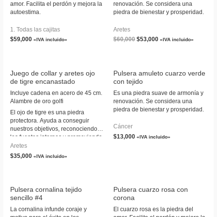
amor. Facilita el perdón y mejora la
renovación. Se considera una
autoestima.
piedra de bienestar y prosperidad.
1. Todas las cajitas
Aretes
$
59,000
$
60,000
$
53,000
«IVA incluido»
«IVA incluido»
Juego de collar y aretes ojo
Pulsera amuleto cuarzo verde
de tigre encanastado
con tejido
Incluye cadena en acero de 45 cm.
Es una piedra suave de armonía y
Alambre de oro golfi
renovación. Se considera una
piedra de bienestar y prosperidad.
El ojo de tigre es una piedra
protectora. Ayuda a conseguir
Cáncer
nuestros objetivos, reconociendo
$
13,000
las fuentes internas y promoviendo
«IVA incluido»
la claridad de intención. Esta
Aretes
piedra es útil para reconocer tanto
$
35,000
«IVA incluido»
tus necesidades como las de los
demás. Ayuda con los problemas
de autoestima, autocrítica y
bloqueo de la creatividad a
Pulsera cornalina tejido
Pulsera cuarzo rosa con
reconocer los propios talentos y
sencillo #4
corona
habilidades, también las faltas que
La cornalina infunde coraje y
El cuarzo rosa es la piedra del
deben ser superadas. Alivia la