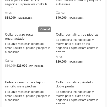
motiva para el éxito en los
amor. Facilita el perdón y mejora la
depresión y eleva el estado de
negocios. Es protectora contra la
autoestima.
ánimo.
envidia.
Aries
Cáncer
$
18,000
$
40,000
«IVA incluido»
«IVA incluido»
Collar cuarzo rosa
Collar cornalina tres piedras
encanastado
La cornalina infunde coraje y
El cuarzo rosa es la piedra del
motiva para el éxito en los
amor. Facilita el perdón y mejora la
negocios. Es protectora contra la
autoestima.
envidia.
Aries
Cáncer
$
20,000
«IVA incluido»
$
30,000
$
25,000
«IVA incluido»
Pulsera cuarzo rosa tejido
Collar cornalina péndulo
sencillo siete piedras
doble punta
El cuarzo rosa es la piedra del
La cornalina infunde coraje y
amor. Facilita el perdón y mejora la
motiva para el éxito en los
autoestima.
negocios. Es protectora contra la
envidia.