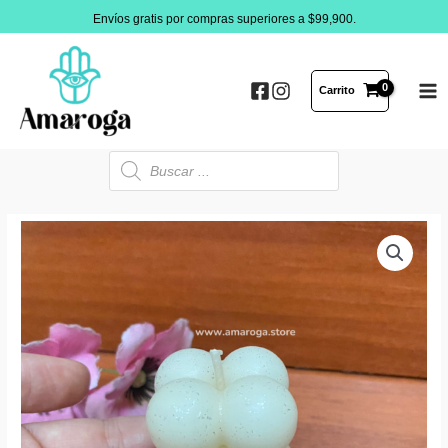
Ir
Envíos gratis por compras superiores a $99,900.
al
contenido
Carrito
MA
ME
Búsqueda
de
productos