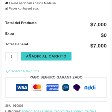
🚚 Envíos nacionales desde Medellín.
💰 Pagos contra entrega.
Total del Producto
$7,000
Extra
$0
Total General
$7,000
Vela
AÑADIR AL CARRITO
cubo
pequeño
Añadir a favoritos
cantidad
PAGO SEGURO GARANTIZADO
SKU:
910006
Categorías:
Acuario
,
Aries
,
Cáncer
,
Capricornio
,
Escorpio
,
Géminis
,