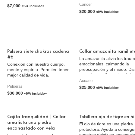
Cáncer
$
7,000
«IVA incluido»
$
20,000
«IVA incluido»
Pulsera siete chakras cadena
Collar amazonita ramillet
#6
La amazonita alivia los trau
emocionales, calmando la
Conexión con nuestro cuerpo,
preocupación y el miedo. Dis
mente y espíritu. Permiten tener
energía negativa y el enfado
mejor calidad de vida.
Acuario
Pulseras
$
25,000
«IVA incluido»
$
30,000
«IVA incluido»
Cajita tranquilidad | Collar
Tobillera ojo de tigre en hi
amatista una piedra
El ojo de tigre es una piedra
encanastado con vela
protectora. Ayuda a consegui
nuestros objetivos, reconoci