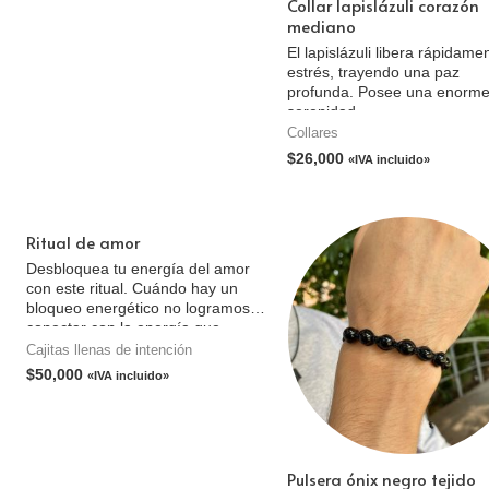
Collar lapislázuli corazón
mediano
El lapislázuli libera rápidame
estrés, trayendo una paz
profunda. Posee una enorm
serenidad.
Collares
$
26,000
«IVA incluido»
Ritual de amor
Desbloquea tu energía del amor
con este ritual. Cuándo hay un
bloqueo energético no logramos
conectar con la energía que
estamos buscando atraer.
Cajitas llenas de intención
$
50,000
«IVA incluido»
Pulsera ónix negro tejido