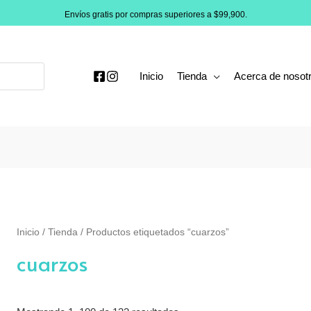
Envíos gratis por compras superiores a $99,900.
Inicio
Tienda
Acerca de nosot
Inicio
/
Tienda
/ Productos etiquetados “cuarzos”
cuarzos