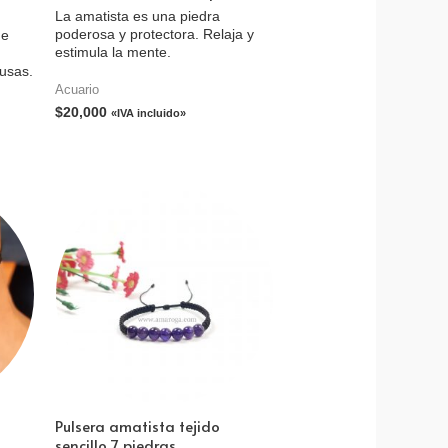
La amatista es una piedra
poderosa y protectora. Relaja y
de
estimula la mente.
fusas.
Acuario
$
20,000
«IVA incluido»
Pulsera amatista tejido
sencillo 7 piedras