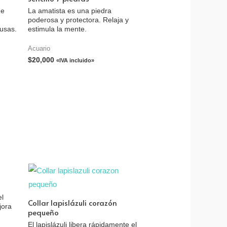
de
La amatista es una piedra
poderosa y protectora. Relaja y
fusas.
estimula la mente.
Acuario
$
20,000
«IVA incluido»
el
Collar lapislázuli corazón
jora
pequeño
El lapislázuli libera rápidamente el