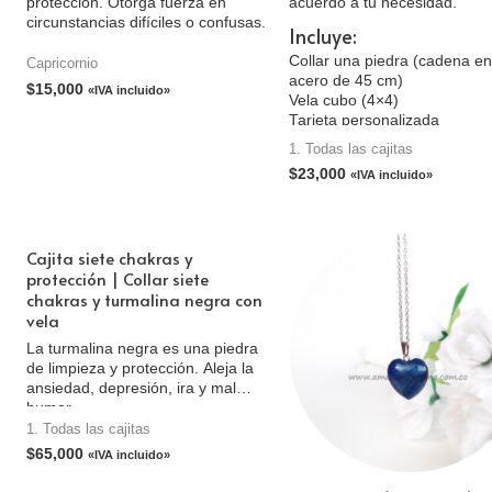
protección. Otorga fuerza en
acuerdo a tu necesidad.
circunstancias difíciles o confusas.
Incluye:
Collar una piedra (cadena e
Capricornio
acero de 45 cm)
$
15,000
«IVA incluido»
Vela cubo (4×4)
Tarjeta personalizada
Caja de cartón
1. Todas las cajitas
$
23,000
«IVA incluido»
Cajita siete chakras y
protección | Collar siete
chakras y turmalina negra con
vela
La turmalina negra es una piedra
de limpieza y protección. Aleja la
ansiedad, depresión, ira y mal
humor.
1. Todas las cajitas
$
65,000
«IVA incluido»