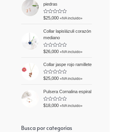
piedras
d
o
e
n
$
25,000
V
«IVA incluido»
0
a
d
l
e
Collar lapislázuli corazón
o
5
r
mediano
a
d
o
$
26,000
V
«IVA incluido»
e
a
n
l
0
Collar jaspe rojo ramillete
o
d
r
e
a
5
d
$
25,000
V
«IVA incluido»
o
a
e
l
n
Pulsera Cornalina espiral
o
0
r
d
a
e
d
$
18,000
V
«IVA incluido»
5
o
a
e
l
n
o
0
r
Busca por categorias
d
a
e
d