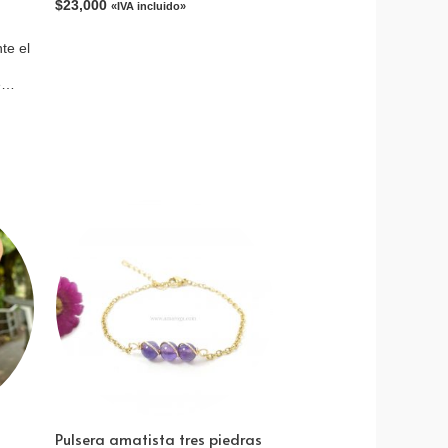
$
23,000
«IVA incluido»
nte el
e
Pulsera amatista tres piedras