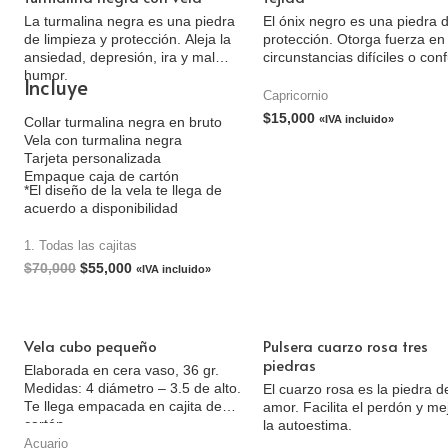
La turmalina negra es una piedra
El ónix negro es una piedra 
de limpieza y protección. Aleja la
protección. Otorga fuerza en
ansiedad, depresión, ira y mal
circunstancias difíciles o con
humor.
Incluye
Capricornio
$
15,000
«IVA incluido»
Collar turmalina negra en bruto
Vela con turmalina negra
Tarjeta personalizada
Empaque caja de cartón
*El diseño de la vela te llega de
acuerdo a disponibilidad
1. Todas las cajitas
$
70,000
$
55,000
«IVA incluido»
Vela cubo pequeño
Pulsera cuarzo rosa tres
piedras
Elaborada en cera vaso, 36 gr.
Medidas: 4 diámetro – 3.5 de alto.
El cuarzo rosa es la piedra d
Te llega empacada en cajita de
amor. Facilita el perdón y me
cartón.
la autoestima.
Acuario