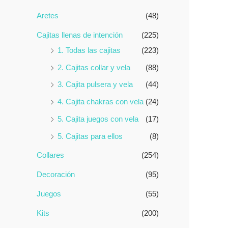
5
o
e
Aretes
(48)
n
0
Cajitas llenas de intención
(225)
d
e
1. Todas las cajitas
(223)
5
2. Cajitas collar y vela
(88)
3. Cajita pulsera y vela
(44)
4. Cajita chakras con vela
(24)
5. Cajita juegos con vela
(17)
5. Cajitas para ellos
(8)
Collares
(254)
Decoración
(95)
Juegos
(55)
Kits
(200)