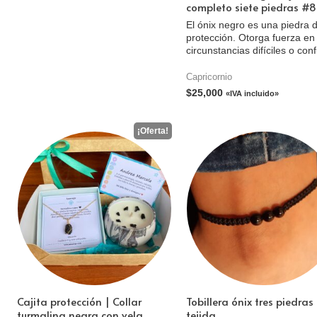
completo siete piedras #8
El ónix negro es una piedra 
protección. Otorga fuerza en
circunstancias difíciles o con
Capricornio
$
25,000
«IVA incluido»
Cajita protección | Collar
Tobillera ónix tres piedras
turmalina negra con vela
tejida