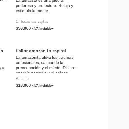
La amatista es una piedra
poderosa y protectora. Relaja y
estimula la mente.
 para
ades
1. Todas las cajitas
da
$
56,000
«IVA incluido»
tima,
s,
on
Collar amazonita espiral
 ser
n y
La amazonita alivia los traumas
emocionales, calmando la
preocupación y el miedo. Disipa la
a y
energía negativa y el enfado.
Acuario
$
18,000
«IVA incluido»