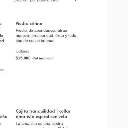
a
Piedra citrino
i
Piedra de abundancia, atrae
riqueza, prosperidad, éxito y todo
la
tipo de cosas buenas.
ad.
Collares
$
15,000
«IVA incluido»
ase
Cajita tranquilidad | collar
ueño
amatista espiral con vela
e
La amatista es una piedra