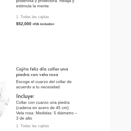
poderosa y protectora. Relaja y
estimula la mente.
n
1. Todas las cajitas
$
52,000
«IVA incluido»
Cajita feliz día collar una
piedra con vela rosa
Escoge el cuarzo del collar de
acuerdo a tu necesidad.
Incluye:
Collar con cuarzo una piedra
(cadena en acero de 45 cm)
Vela rosa: Medidas: 5 diámetro –
3 de alto
Tarjeta personalizada
1. Todas las cajitas
Caja de cartón