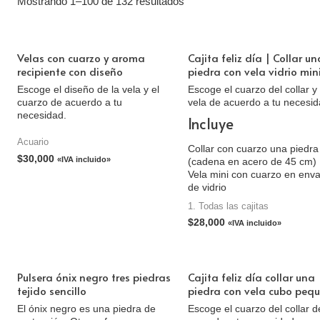
Mostrando 1–100 de 132 resultados
Velas con cuarzo y aroma
Cajita feliz día | Collar un
recipiente con diseño
piedra con vela vidrio min
Escoge el diseño de la vela y el
Escoge el cuarzo del collar y 
cuarzo de acuerdo a tu
vela de acuerdo a tu necesid
necesidad.
Incluye
Acuario
Collar con cuarzo una piedra
$
30,000
«IVA incluido»
(cadena en acero de 45 cm)
Vela mini con cuarzo en env
de vidrio
Tarjeta personalizada
1. Todas las cajitas
Caja de cartón
$
28,000
«IVA incluido»
Pulsera ónix negro tres piedras
Cajita feliz día collar una
tejido sencillo
piedra con vela cubo peq
El ónix negro es una piedra de
Escoge el cuarzo del collar d