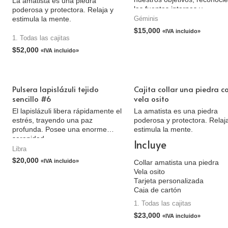
La amatista es una piedra
las fuentes internas y
poderosa y protectora. Relaja y
promoviendo la claridad de
Géminis
estimula la mente.
intención. Esta piedra es útil
$
15,000
«IVA incluido»
reconocer tanto tus necesid
1. Todas las cajitas
como las de los demás. Ayu
$
52,000
«IVA incluido»
con los problemas de autoes
autocrítica y bloqueo de la
creatividad a reconocer los
propios talentos y habilidade
Pulsera lapislázuli tejido
Cajita collar una piedra c
también las faltas que deben
sencillo #6
vela osito
superadas. Alivia la depresió
eleva el estado de ánimo.
El lapislázuli libera rápidamente el
La amatista es una piedra
estrés, trayendo una paz
poderosa y protectora. Relaj
profunda. Posee una enorme
estimula la mente.
serenidad.
Incluye
Libra
$
20,000
«IVA incluido»
Collar amatista una piedra
Vela osito
Tarjeta personalizada
Caja de cartón
1. Todas las cajitas
$
23,000
«IVA incluido»