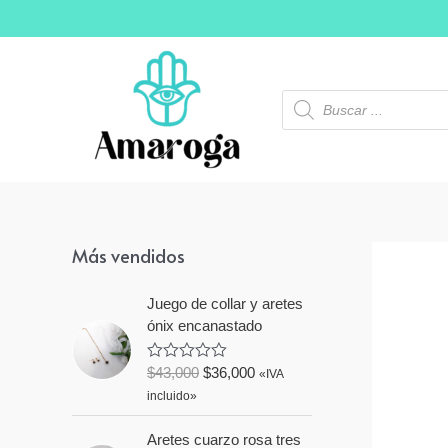
Ir
al
contenido
Búsqueda
de
productos
Más vendidos
Juego de collar y aretes
ónix encanastado
$
43,000
$
36,000
V
«IVA
a
incluido»
l
o
r
Aretes cuarzo rosa tres
a