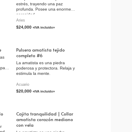
estrés, trayendo una paz
profunda. Posee una enorme
serenidad.
Aries
$
24,000
«IVA incluido»
e
Pulsera amatista tejido
completo #6
mas
La amatista es una piedra
ipa la
poderosa y protectora. Relaja y
.
estimula la mente.
Acuario
$
20,000
«IVA incluido»
lo
Cajita tranquilidad | Collar
amatista corazón mediano
con vela
r
endo