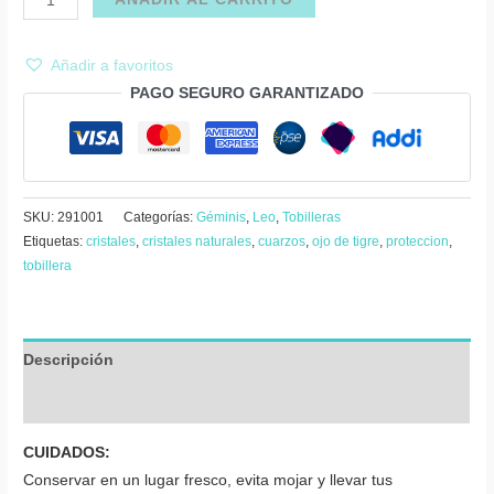
ojo
de
Añadir a favoritos
tigre
PAGO SEGURO GARANTIZADO
en
hilo
cantidad
SKU:
291001
Categorías:
Géminis
,
Leo
,
Tobilleras
Etiquetas:
cristales
,
cristales naturales
,
cuarzos
,
ojo de tigre
,
proteccion
,
tobillera
Descripción
Valoraciones (0)
CUIDADOS:
Conservar en un lugar fresco, evita mojar y llevar tus