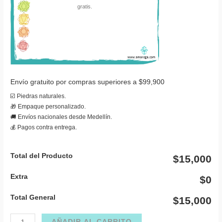
Envío gratuito por compras superiores a $99,900
☑️ Piedras naturales.
🎁 Empaque personalizado.
🚚 Envíos nacionales desde Medellín.
💰 Pagos contra entrega.
Total del Producto
$15,000
Extra
$0
Total General
$15,000
Tobillera
AÑADIR AL CARRITO