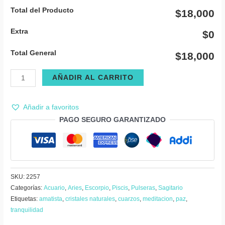
Total del Producto
$18,000
Extra
$0
Total General
$18,000
Pulsera
AÑADIR AL CARRITO
amatista
espiral
Añadir a favoritos
cantidad
PAGO SEGURO GARANTIZADO
SKU:
2257
Categorías:
Acuario
,
Aries
,
Escorpio
,
Piscis
,
Pulseras
,
Sagitario
Etiquetas:
amatista
,
cristales naturales
,
cuarzos
,
meditacion
,
paz
,
tranquilidad