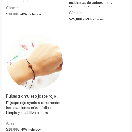
y prosperidad.
problemas de autoestima y
bloqueo de la creatividad.
Cáncer
Géminis
$
10,000
«IVA incluido»
$
25,000
«IVA incluido»
Pulsera amuleto jaspe rojo
El jaspe rojo ayuda a comprender
las situaciones más difíciles.
Limpia y estabiliza el aura.
Aries
$
10,000
«IVA incluido»