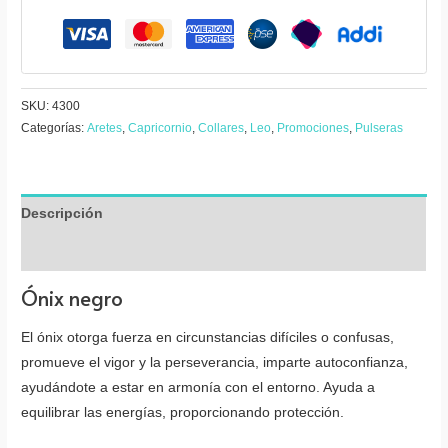
y
aretes
3
piedras
cantidad
SKU:
4300
Categorías:
Aretes
,
Capricornio
,
Collares
,
Leo
,
Promociones
,
Pulseras
Descripción
Valoraciones (0)
Ónix negro
El ónix otorga fuerza en circunstancias difíciles o confusas,
promueve el vigor y la perseverancia, imparte autoconfianza,
ayudándote a estar en armonía con el entorno. Ayuda a
equilibrar las energías, proporcionando protección.