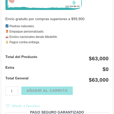
Envío gratuito por compras superiores a $99,900
Piedras naturales.
Empaque personalizado.
Envíos nacionales desde Medellín.
Pagos contra entrega.
Total del Producto
$63,000
Extra
$0
Total General
$63,000
Juego
AÑADIR AL CARRITO
ónix
collar,
Añadir a favoritos
pulsera
PAGO SEGURO GARANTIZADO