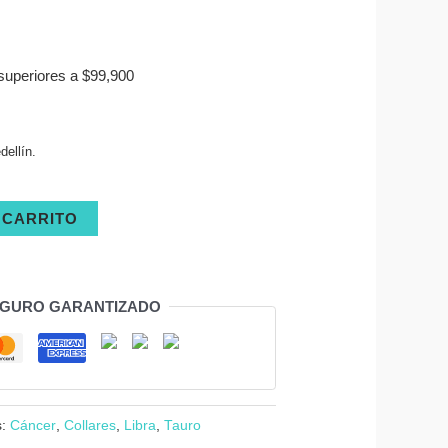
superiores a $99,900
ellín.
 CARRITO
EGURO GARANTIZADO
s:
Cáncer
,
Collares
,
Libra
,
Tauro