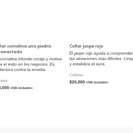
llar cornalina una piedra
Collar jaspe rojo
canastada
El jaspe rojo ayuda a comprender
las situaciones más difíciles. Limp
cornalina infunde coraje y motiva
y estabiliza el aura.
a el éxito en los negocios. Es
tectora contra la envidia.
Collares
lares
$
20,000
«IVA incluido»
8,000
«IVA incluido»