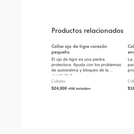
Productos relacionados
Collar ojo de tigre corazón
Co
pequeño
en
El ojo de tigre es una piedra
La 
protectora. Ayuda con los problemas
par
de autoestima y bloqueo de la
pro
creatividad.
Collares
Col
$
24,000
$
1
«IVA incluido»