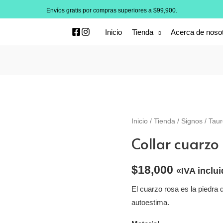
Envíos gratis por compras superiores a $99,900.
Inicio
Tienda
Acerca de noso
Inicio
/
Tienda
/
Signos
/
Taur
Collar cuarzo 
$
18,000
«IVA inclu
El cuarzo rosa es la piedra d
autoestima.