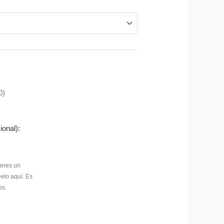
0)
ional):