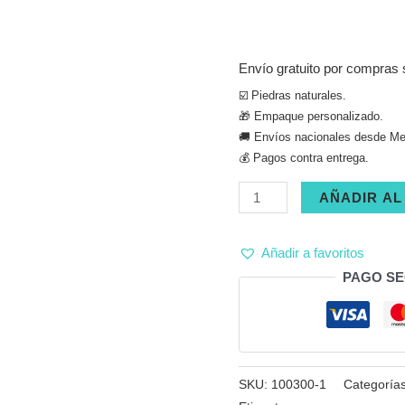
Envío gratuito por compras 
☑️ Piedras naturales.
🎁 Empaque personalizado.
🚚 Envíos nacionales desde Med
💰 Pagos contra entrega.
Collar
AÑADIR AL
cuarzo
rosa
Añadir a favoritos
espiral
PAGO S
cantidad
SKU:
100300-1
Categoría