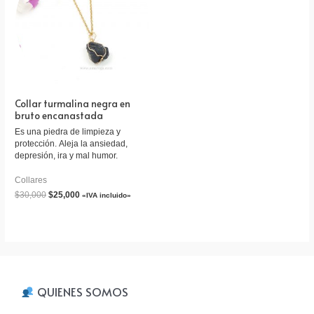
deben ser superadas. Alivia la
depresión y eleva el estado de
ánimo.
Collar turmalina negra en
bruto encanastada
Es una piedra de limpieza y
protección. Aleja la ansiedad,
depresión, ira y mal humor.
Collares
$
30,000
$
25,000
«IVA incluido»
QUIENES SOMOS