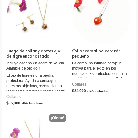
Juego de collar y aretes ojo
Collar cornalina corazón
de tigre encanastado
pequeño
Incluye cadena en acero de 45 cm.
La cornalina infunde coraje y
Alambre de oro golfi
motiva para el éxito en los
negocios. Es protectora contra la
El ojo de tigre es una piedra
envidia, la rabia y el resentimiento.
protectora. Ayuda a conseguir
Collares
nuestros objetivos, reconociendo
$
24,000
las fuentes internas y promoviendo
«IVA incluido»
la claridad de intención. Esta
Collares
piedra es útil para reconocer tanto
$
35,000
«IVA incluido»
tus necesidades como las de los
demás. Ayuda con los problemas
de autoestima, autocrítica y
bloqueo de la creatividad a
reconocer los propios talentos y
habilidades, también las faltas que