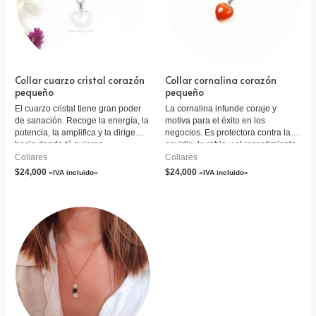
Collar cuarzo cristal corazón
Collar cornalina corazón
pequeño
pequeño
El cuarzo cristal tiene gran poder
La cornalina infunde coraje y
de sanación. Recoge la energía, la
motiva para el éxito en los
potencia, la amplifica y la dirige
negocios. Es protectora contra la
hacia donde tú quieres.
envidia, la rabia y el resentimiento.
Collares
Collares
$
24,000
$
24,000
«IVA incluido»
«IVA incluido»