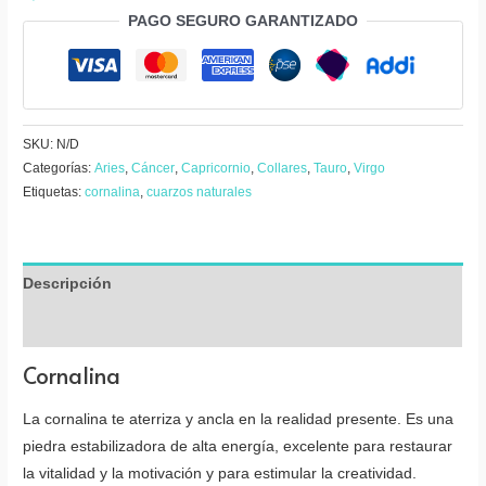
piedra
PAGO SEGURO GARANTIZADO
cantidad
SKU:
N/D
Categorías:
Aries
,
Cáncer
,
Capricornio
,
Collares
,
Tauro
,
Virgo
Etiquetas:
cornalina
,
cuarzos naturales
Descripción
Valoraciones (0)
Cornalina
La cornalina te aterriza y ancla en la realidad presente. Es una
piedra estabilizadora de alta energía, excelente para restaurar
la vitalidad y la motivación y para estimular la creatividad.