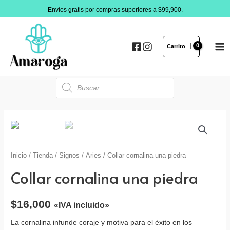
Ir
Envíos gratis por compras superiores a $99,900.
al
contenido
Carrito
MA
ME
Búsqueda
de
productos
Inicio
/
Tienda
/
Signos
/
Aries
/ Collar cornalina una piedra
Collar cornalina una piedra
$
16,000
«IVA incluido»
La cornalina infunde coraje y motiva para el éxito en los