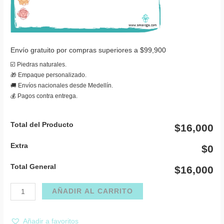
Envío gratuito por compras superiores a $99,900
☑️ Piedras naturales.
🎁 Empaque personalizado.
🚚 Envíos nacionales desde Medellín.
💰 Pagos contra entrega.
Total del Producto
$16,000
Extra
$0
Total General
$16,000
Collar
AÑADIR AL CARRITO
cornalina
una
Añadir a favoritos