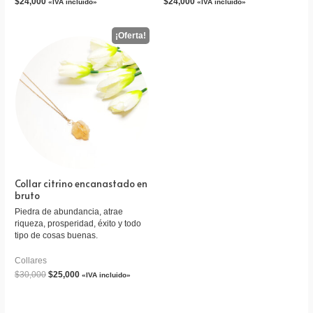
$
24,000
$
24,000
«IVA incluido»
«IVA incluido»
Collar citrino encanastado en
bruto
Piedra de abundancia, atrae
riqueza, prosperidad, éxito y todo
tipo de cosas buenas.
Collares
$
30,000
$
25,000
«IVA incluido»