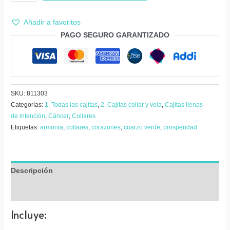
prosperidad
|
Añadir a favoritos
Collar
PAGO SEGURO GARANTIZADO
cuarzo
verde
corazón
pequeño
con
SKU:
811303
vela
Categorías:
1. Todas las cajitas
,
2. Cajitas collar y vela
,
Cajitas llenas
de intención
,
Cáncer
,
Collares
cantidad
Etiquetas:
armonia
,
collares
,
corazones
,
cuarzo verde
,
prosperidad
Descripción
Valoraciones (0)
Incluye: