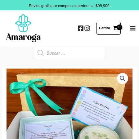
Ir
Envíos gratis por compras superiores a $99,900.
al
contenido
Carrito
MA
ME
Búsqueda
de
productos