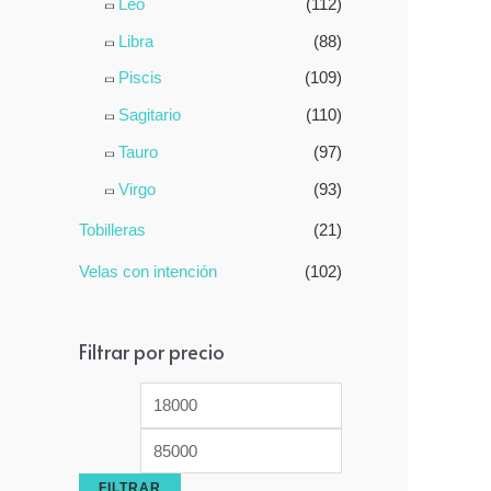
Leo
(112)
Libra
(88)
Piscis
(109)
Sagitario
(110)
Tauro
(97)
Virgo
(93)
Tobilleras
(21)
Velas con intención
(102)
Filtrar por precio
P
P
r
r
e
e
FILTRAR