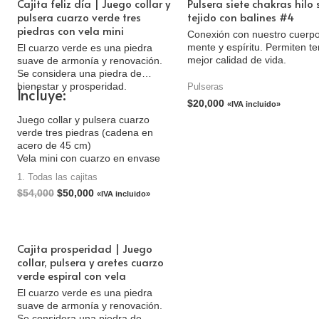
Cajita feliz día | Juego collar y
Pulsera siete chakras hilo 
pulsera cuarzo verde tres
tejido con balines #4
piedras con vela mini
Conexión con nuestro cuerpo
mente y espíritu. Permiten t
El cuarzo verde es una piedra
mejor calidad de vida.
suave de armonía y renovación.
Se considera una piedra de
bienestar y prosperidad.
Pulseras
Incluye:
$
20,000
«IVA incluido»
Juego collar y pulsera cuarzo
verde tres piedras (cadena en
acero de 45 cm)
Vela mini con cuarzo en envase
de vidrio (4 cm alto, 4.5 cm
1. Todas las cajitas
ancho)
$
54,000
$
50,000
«IVA incluido»
Tarjeta personalizada
Caja de cartón
Cajita prosperidad | Juego
collar, pulsera y aretes cuarzo
verde espiral con vela
El cuarzo verde es una piedra
suave de armonía y renovación.
Se considera una piedra de