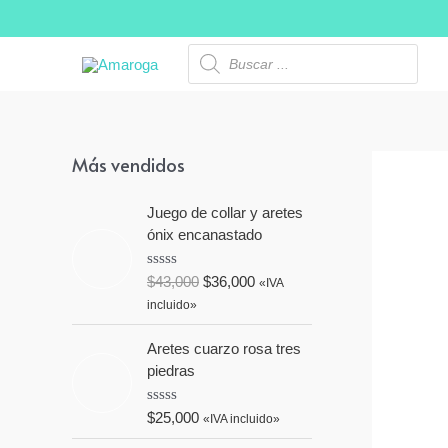
Ir
al
Búsqueda
de
contenido
productos
Más vendidos
Juego de collar y aretes
ónix encanastado
V
$
43,000
$
36,000
«IVA
a
incluido»
l
o
r
Aretes cuarzo rosa tres
a
piedras
d
o
e
n
V
$
25,000
«IVA incluido»
0
a
d
l