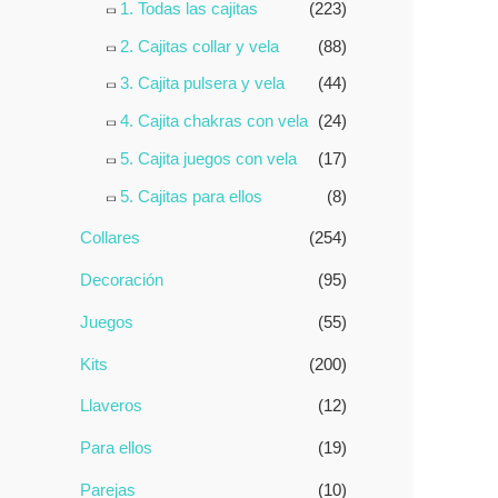
1. Todas las cajitas
(223)
5
2. Cajitas collar y vela
(88)
3. Cajita pulsera y vela
(44)
4. Cajita chakras con vela
(24)
5. Cajita juegos con vela
(17)
5. Cajitas para ellos
(8)
Collares
(254)
Decoración
(95)
Juegos
(55)
Kits
(200)
Llaveros
(12)
Para ellos
(19)
Parejas
(10)