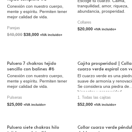
Escoge tu cuarzo. Calma,
tranquilidad, amor, riqueza,
Conexión con nuestro cuerpo,
abundancia, prosperidad.
mente y espíritu. Permiten tener
mejor calidad de vida.
Collares
Parejas
$
20,000
«IVA incluido»
$
40,000
$
38,000
«IVA incluido»
Pulsera 7 chakras tejido
Cajita prosperidad | Colla
sencillo con balines #6
cuarzo verde espiral con v
Conexión con nuestro cuerpo,
El cuarzo verde es una piedr
mente y espíritu. Permiten tener
suave de armonía y renovaci
mejor calidad de vida.
Se considera una piedra de
bienestar y prosperidad.
Pulseras
1. Todas las cajitas
$
25,000
$
52,000
«IVA incluido»
«IVA incluido»
Pulsera siete chakras hilo
Collar cuarzo verde péndu