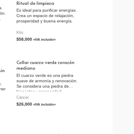
Ritual de limpieza
a
Es ideal para purificar energías.
ón.
Crea un espacio de relajación,
prosperidad y buena energía.
Kits
$
58,000
«IVA incluido»
Collar cuarzo verde corazón
mediano
sin
El cuarzo verde es una piedra
suave de armonía y renovación.
,
Se considera una piedra de
ener
bienestar y prosperidad.
Cáncer
$
26,000
«IVA incluido»