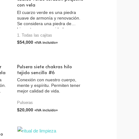
con vela
El cuarzo verde es una piedra
suave de armonía y renovación.
Se considera una piedra de
bienestar y prosperidad.
1. Todas las cajitas
$
54,000
«IVA incluido»
r
Pulsera siete chakras hilo
ela
tejido sencillo #6
a
Conexión con nuestro cuerpo,
ón.
mente y espíritu. Permiten tener
mejor calidad de vida.
Pulseras
$
20,000
«IVA incluido»
lo