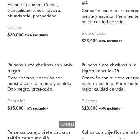
#4
Escoge tu cuarzo. Calma,
tranquilidad, amor, riqueza,
Conexión con nuestro cuerpo
abundancia, prosperidad.
mente y espíritu. Permiten t
mejor calidad de vida.
Collares
Siete chakras
$
20,000
«IVA incluido»
$
23,000
«IVA incluido»
Pulsera siete chakras con ónix
Pulsera siete chakras hilo
negro
tejido sencillo #4
Siete chakras, conexión con
Conexión con nuestro cuerpo
nuestro cuerpo, mente y espíritu.
mente y espíritu. Permiten t
Ónix negro, protección.
mejor calidad de vida.
Para ellos
Pulseras
$
35,000
$
18,000
«IVA incluido»
«IVA incluido»
Pulseras pareja siete chakras
Collar con dije flor de loto
tejido completo #6