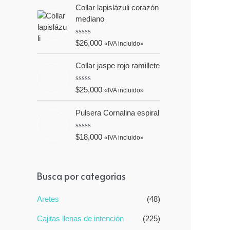
e
o
Collar lapislázuli corazón
5
r
mediano
a
d
o
V
$
26,000
«IVA incluido»
e
a
n
l
0
o
Collar jaspe rojo ramillete
d
r
e
a
5
d
V
$
25,000
«IVA incluido»
o
a
e
l
n
o
Pulsera Cornalina espiral
0
r
d
a
e
d
V
$
18,000
«IVA incluido»
5
o
a
e
l
n
o
0
r
Busca por categorias
d
a
e
d
5
o
e
Aretes
(48)
n
0
Cajitas llenas de intención
(225)
d
e