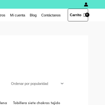
Carrito
tros
Mi cuenta
Blog
Contáctanos
adena
Tobillera siete chakras tejido