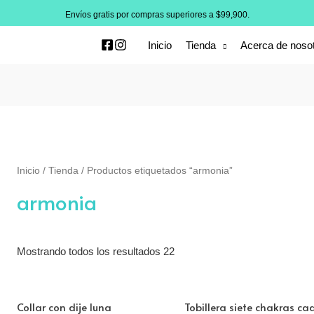
Envíos gratis por compras superiores a $99,900.
Inicio
Tienda
Acerca de noso
Inicio
/
Tienda
/ Productos etiquetados “armonia”
armonia
Mostrando todos los resultados 22
Collar con dije luna
Tobillera siete chakras c