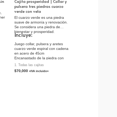
sin
Cajita prosperidad | Collar y
pulsera tres piedras cuarzo
verde con vela
,
ener
El cuarzo verde es una piedra
suave de armonía y renovación.
Se considera una piedra de
bienestar y prosperidad.
Incluye:
Juego collar, pulsera y aretes
cuarzo verde espiral con cadena
en acero de 45cm
Encanastado de la piedra con
alambre de oro golfi
1. Todas las cajitas
Vela con cuarzo verde (El diseño
$
70,000
«IVA incluido»
de la vela te llega de acuerdo a
disponibilidad)
Tarjeta
Empaque caja de cartón