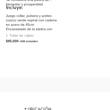
bienestar y prosperidad.
Incluye:
Juego collar, pulsera y aretes
cuarzo verde espiral con cadena
en acero de 45cm
Encanastado de la piedra con
alambre de oro golfi
1. Todas las cajitas
Vela con cuarzo verde (El diseño
$
85,000
«IVA incluido»
de la vela te llega de acuerdo a
disponibilidad)
Tarjeta
Empaque caja de cartón
📍 UBICACIÓN