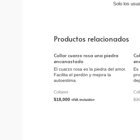
Solo los usu
Productos relacionados
Collar cuarzo rosa una piedra
Co
encanastado
en
El cuarzo rosa es la piedra del amor.
Es 
Facilita el perdón y mejora la
pro
autoestima.
dep
Collares
Col
$
18,000
$
3
«IVA incluido»