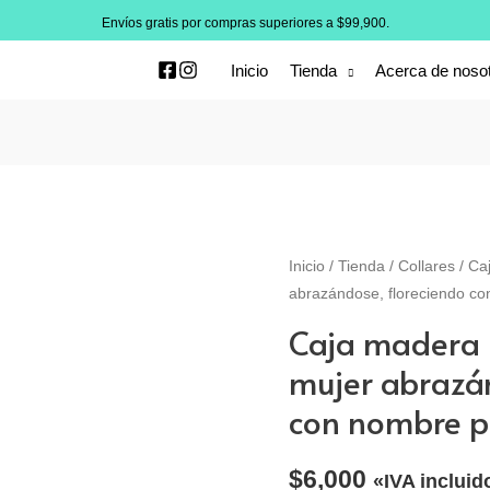
Envíos gratis por compras superiores a $99,900.
Inicio
Tienda
Acerca de noso
Inicio
/
Tienda
/
Collares
/ Ca
abrazándose, floreciendo c
Caja madera 
mujer abrazán
con nombre p
$
6,000
«IVA incluid