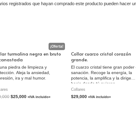
arios registrados que hayan comprado este producto pueden hacer un
llar turmalina negra en bruto
Collar cuarzo cristal corazón
canastada
grande.
una piedra de limpieza y
El cuarzo cristal tiene gran poder
tección. Aleja la ansiedad,
sanación. Recoge la energía, la
resión, ira y mal humor.
potencia, la amplifica y la dirige
hacia donde tú quieres.
lares
Collares
0,000
$
25,000
$
29,000
«IVA incluido»
«IVA incluido»