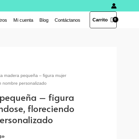
Carrito
tros
Mi cuenta
Blog
Contáctanos
ja madera pequeña – figura mujer
on nombre personalizado
pequeña – figura
dose, floreciendo
ersonalizado
o»