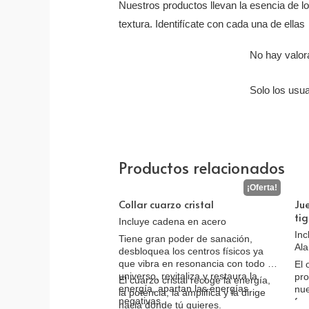
Nuestros productos llevan la esencia de l
textura. Identifícate con cada una de ellas
No hay valor
Solo los usu
Productos relacionados
Collar cuarzo cristal
Jue
ti
Incluye cadena en acero
Inc
Tiene gran poder de sanación,
Ala
desbloquea los centros físicos ya
que vibra en resonancia con todo el
El 
universo, revitaliza y restaura la
pro
El cuarzo cristal recoge la energía,
energía, apartan las energías
nue
la potencia, la amplifica y la dirige
negativas.
fue
hacia donde tú quieres.