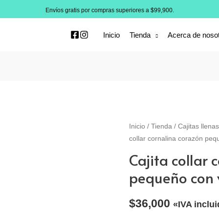
Envíos gratis por compras superiores a $99,900.
Inicio
Tienda
Acerca de noso
Inicio
/
Tienda
/
Cajitas llena
collar cornalina corazón peq
Cajita collar 
pequeño con 
$
36,000
«IVA inclu