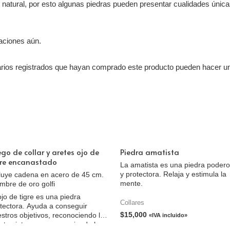
o natural, por esto algunas piedras pueden presentar cualidades únic
aciones aún.
arios registrados que hayan comprado este producto pueden hacer un
go de collar y aretes ojo de
Piedra amatista
gre encanastado
La amatista es una piedra poder
y protectora. Relaja y estimula la
luye cadena en acero de 45 cm.
mente.
mbre de oro golfi
ojo de tigre es una piedra
Collares
tectora. Ayuda a conseguir
$
15,000
stros objetivos, reconociendo las
«IVA incluido»
ntes internas y promoviendo la