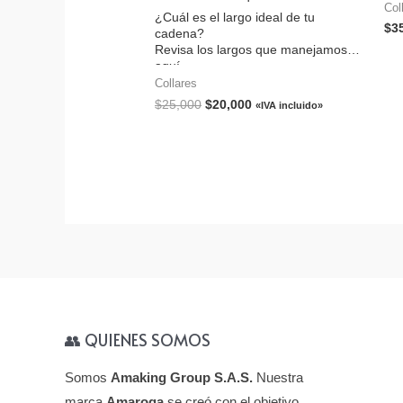
cla
Col
¿Cuál es el largo ideal de tu
úti
$
3
cadena?
nec
Revisa los largos que manejamos
Ayu
aquí.
aut
http://amaroga.com/cual-es-el-largo-
Collares
la 
ideal-de-mi-cadena/
pro
$
25,000
$
20,000
«IVA incluido»
tam
sup
ele
👥 QUIENES SOMOS
Somos
Amaking Group S.A.S.
Nuestra
marca
Amaroga
se creó con el objetivo