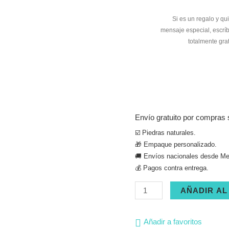
Envío gratuito por compras 
☑️ Piedras naturales.
🎁 Empaque personalizado.
🚚 Envíos nacionales desde Med
💰 Pagos contra entrega.
Cajita
AÑADIR AL
collar
cornalina
Añadir a favoritos