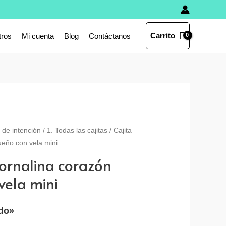
Carrito
tros
Mi cuenta
Blog
Contáctanos
s de intención
/
1. Todas las cajitas
/ Cajita
ueño con vela mini
cornalina corazón
vela mini
ido»