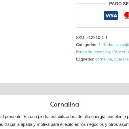
corazón
PAGO S
pequeño
con
vela
mini
SKU:
812510-1-1
cantidad
Categorías:
1. Todas las caji
llenas de intención
,
Cáncer
,
Etiquetas:
cornalina
,
cuarzos
Cornalina
dad presente. Es una piedra estabilizadora de alta energía, excelente p
e, disipa la apatía y motiva para el éxito en los negocios y otros asun