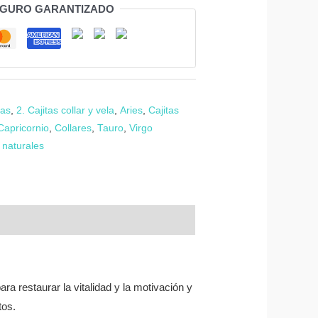
EGURO GARANTIZADO
tas
,
2. Cajitas collar y vela
,
Aries
,
Cajitas
Capricornio
,
Collares
,
Tauro
,
Virgo
 naturales
ara restaurar la vitalidad y la motivación y
tos.