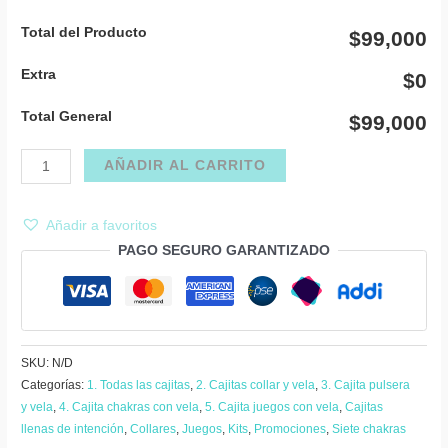
Total del Producto
$99,000
Extra
$0
Total General
$99,000
Cajita
AÑADIR AL CARRITO
collar
y
Añadir a favoritos
pulsera
PAGO SEGURO GARANTIZADO
siete
chakras
con
cuarzo
rosa
SKU:
N/D
y
Categorías:
1. Todas las cajitas
,
2. Cajitas collar y vela
,
3. Cajita pulsera
y vela
,
4. Cajita chakras con vela
,
5. Cajita juegos con vela
,
Cajitas
vela
llenas de intención
,
Collares
,
Juegos
,
Kits
,
Promociones
,
Siete chakras
cantidad