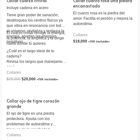
Collar cuarzo cristal
Collar cuarzo rosa una piedra
encanastado
Incluye cadena en acero
El cuarzo rosa es la piedra del
Tiene gran poder de sanación,
amor. Facilita el perdón y mejora la
desbloquea los centros físicos ya
autoestima.
que vibra en resonancia con todo
el universo, revitaliza y restaura la
El cuarzo cristal recoge la energía,
Collares
energía, apartan las energías
la potencia, la amplifica y la dirige
$
18,000
negativas.
«IVA incluido»
hacia donde tú quieres.
¿Cuál es el largo ideal de tu
cadena?
Revisa los largos que manejamos
aquí.
http://amaroga.com/cual-es-el-
Collares
largo-ideal-de-mi-cadena/
$
25,000
$
20,000
«IVA incluido»
Collar ojo de tigre corazón
grande
El ojo de tigre es una piedra
protectora. Ayuda con los
problemas de autoestima y
bloqueo de la creatividad.
Collares