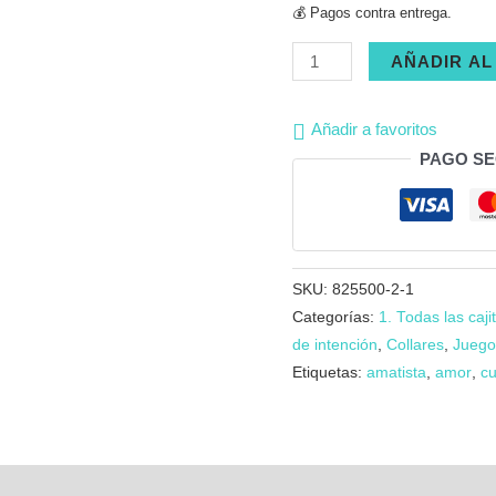
💰 Pagos contra entrega.
Cajita
AÑADIR AL
feliz
día
Añadir a favoritos
|
PAGO S
Collar
cuarzo
rosa
una
SKU:
825500-2-1
piedra
Categorías:
1. Todas las caji
con
de intención
,
Collares
,
Juego
vela
Etiquetas:
amatista
,
amor
,
cu
mini
cantidad