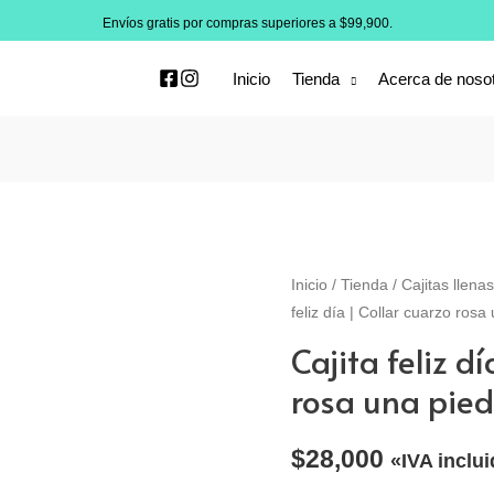
Envíos gratis por compras superiores a $99,900.
Inicio
Tienda
Acerca de noso
Inicio
/
Tienda
/
Cajitas llena
feliz día | Collar cuarzo rosa
Cajita feliz d
rosa una pied
$
28,000
«IVA inclu