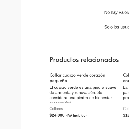
No hay valor
Solo los usu
Productos relacionados
Collar cuarzo verde corazón
Co
pequeño
en
El cuarzo verde es una piedra suave
La 
de armonía y renovación. Se
par
considera una piedra de bienestar y
pro
prosperidad.
Collares
Col
$
24,000
$
1
«IVA incluido»