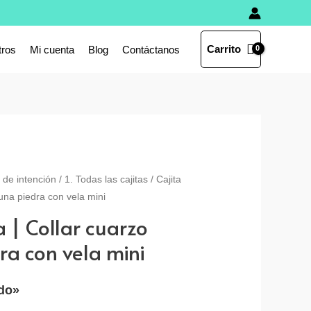
Carrito
tros
Mi cuenta
Blog
Contáctanos
s de intención
/
1. Todas las cajitas
/ Cajita
 una piedra con vela mini
ía | Collar cuarzo
ra con vela mini
ido»