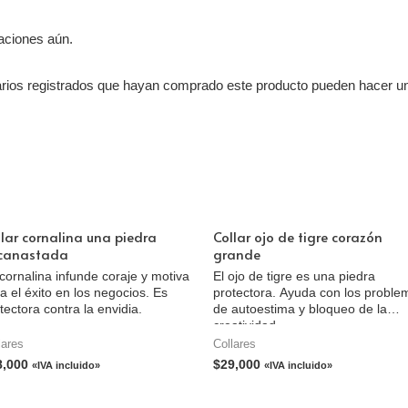
aciones aún.
arios registrados que hayan comprado este producto pueden hacer un
llar cornalina una piedra
Collar ojo de tigre corazón
canastada
grande
cornalina infunde coraje y motiva
El ojo de tigre es una piedra
a el éxito en los negocios. Es
protectora. Ayuda con los proble
tectora contra la envidia.
de autoestima y bloqueo de la
creatividad.
lares
Collares
8,000
$
29,000
«IVA incluido»
«IVA incluido»