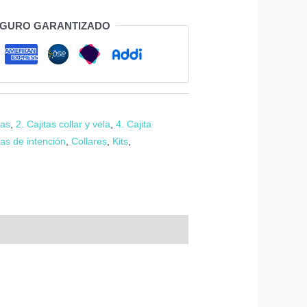
EGURO GARANTIZADO
tas
,
2. Cajitas collar y vela
,
4. Cajita
nas de intención
,
Collares
,
Kits
,