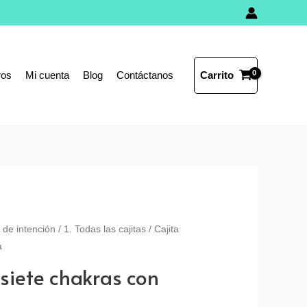
Carrito
ros
Mi cuenta
Blog
Contáctanos
s de intención
/
1. Todas las cajitas
/ Cajita
a
 siete chakras con