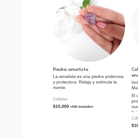
Piedra amatista
Col
en
La amatista es una piedra poderosa
y protectora. Relaja y estimula la
Inc
mente.
Mat
El 
Collares
pro
$
15,000
nue
«IVA incluido»
fue
cla
Col
úti
$
1
nec
Ayu