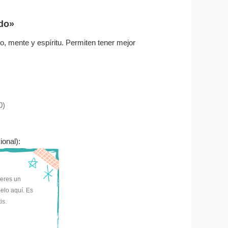
ido»
, mente y espíritu. Permiten tener mejor
0)
ional):