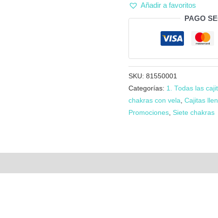
Añadir a favoritos
chakras
PAGO S
con
vela
cantidad
SKU:
81550001
Categorías:
1. Todas las caji
chakras con vela
,
Cajitas lle
Promociones
,
Siete chakras