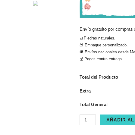
Envío gratuito por compras 
☑️ Piedras naturales.
🎁 Empaque personalizado.
🚚 Envíos nacionales desde Med
💰 Pagos contra entrega.
Total del Producto
Extra
Total General
Cajita
AÑADIR AL
llavero
siete