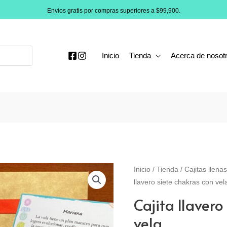
Envíos gratis por compras superiores a $99,900.
Inicio
Tienda
Acerca de nosot
Inicio
/
Tienda
/
Cajitas llena
llavero siete chakras con vel
Cajita llavero
vela