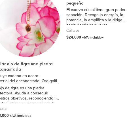
pequeño
El cuarzo cristal tiene gran poder
sanación. Recoge la energía, la
potencia, la amplifica y la dirige
hacia donde tú quieres.
Collares
$
24,000
«IVA incluido»
lar ojo de tigre una piedra
canastada
luye cadena en acero.
erial del encanastado: Oro golfi.
ojo de tigre es una piedra
tectora. Ayuda a conseguir
stros objetivos, reconociendo las
ntes internas y promoviendo la
ridad de intención. Esta piedra es
lares
l para reconocer tanto tus
8,000
«IVA incluido»
esidades como las de los demás.
da con los problemas de