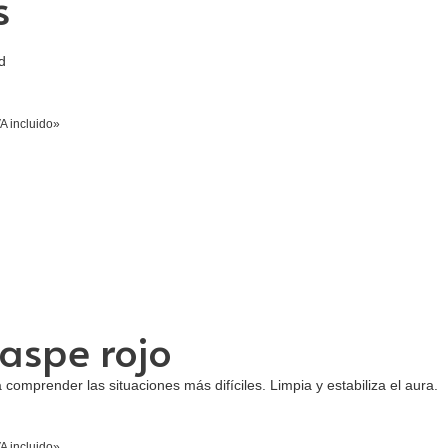
s
d
A incluido»
jaspe rojo
 comprender las situaciones más difíciles. Limpia y estabiliza el aura.
A incluido»