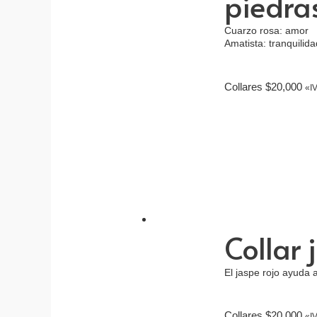
piedra
Cuarzo rosa: amor
Amatista: tranquilida
Collares
$
20,000
«IV
Collar 
El jaspe rojo ayuda a
Collares
$
20,000
«IV