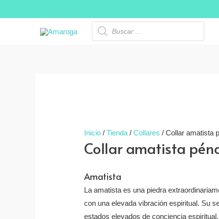
Ir
al
Búsqueda
de
contenido
productos
Inicio
/
Tienda
/
Collares
/ Collar amatista 
Collar amatista pén
Amatista
La amatista es una piedra extraordinariam
con una elevada vibración espiritual. Su s
estados elevados de conciencia espiritual.