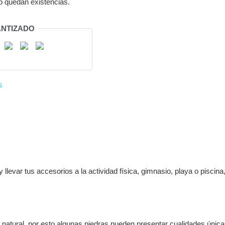
o quedan existencias.
NTIZADO
s
 llevar tus accesorios a la actividad física, gimnasio, playa o piscina,
o natural, por esto algunas piedras pueden presentar cualidades únic