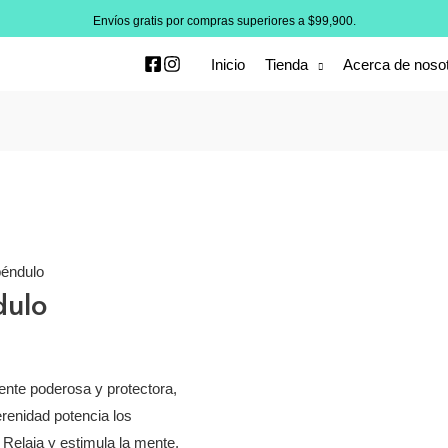
Envíos gratis por compras superiores a $99,900.
Inicio
Tienda
Acerca de noso
péndulo
dulo
ente poderosa y protectora,
erenidad potencia los
 Relaja y estimula la mente,