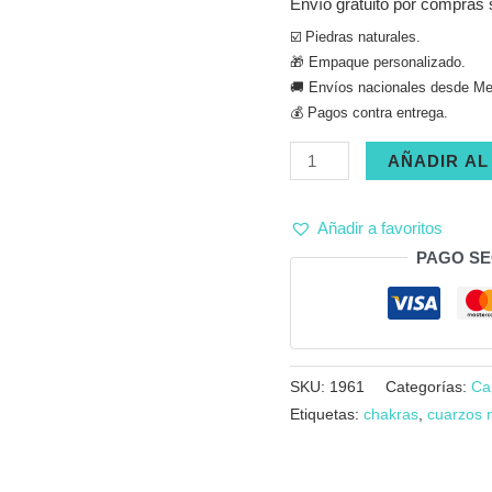
Envío gratuito por compras 
☑️ Piedras naturales.
🎁 Empaque personalizado.
🚚 Envíos nacionales desde Med
💰 Pagos contra entrega.
Collar
AÑADIR AL
cuarzo
ahumado
Añadir a favoritos
ramillete
PAGO S
cantidad
SKU:
1961
Categorías:
Ca
Etiquetas:
chakras
,
cuarzos 