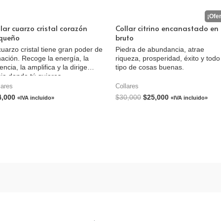
lar cuarzo cristal corazón
Collar citrino encanastado en
queño
bruto
cuarzo cristal tiene gran poder de
Piedra de abundancia, atrae
ación. Recoge la energía, la
riqueza, prosperidad, éxito y todo
encia, la amplifica y la dirige
tipo de cosas buenas.
ia donde tú quieres.
lares
Collares
4,000
$
30,000
$
25,000
«IVA incluido»
«IVA incluido»