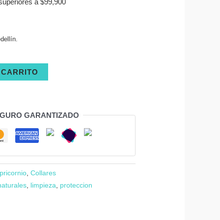
superiores a $99,900
ellín.
 CARRITO
EGURO GARANTIZADO
pricornio
,
Collares
naturales
,
limpieza
,
proteccion