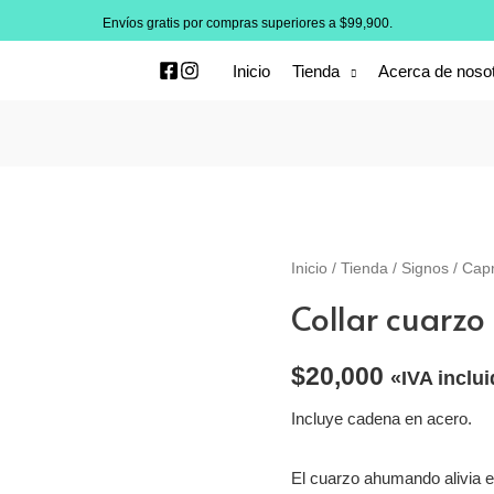
Envíos gratis por compras superiores a $99,900.
Inicio
Tienda
Acerca de noso
Inicio
/
Tienda
/
Signos
/
Capr
Collar cuarzo
$
20,000
«IVA inclu
Incluye cadena en acero.
El cuarzo ahumando alivia el