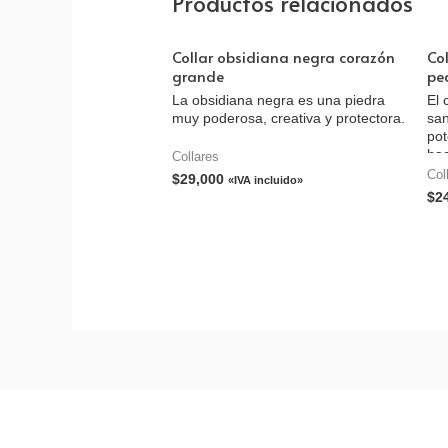
Productos relacionados
Collar obsidiana negra corazón
Col
grande
pe
La obsidiana negra es una piedra
El 
muy poderosa, creativa y protectora.
san
pot
hac
Collares
Col
$
29,000
«IVA incluido»
$
2