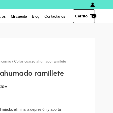
Carrito
tros
Mi cuenta
Blog
Contáctanos
icornio
/ Collar cuarzo ahumado ramillete
 ahumado ramillete
ido»
 miedo, elimina la depresión y aporta