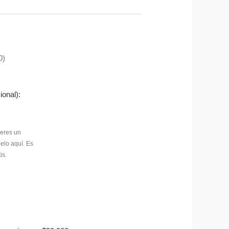
0)
ional):