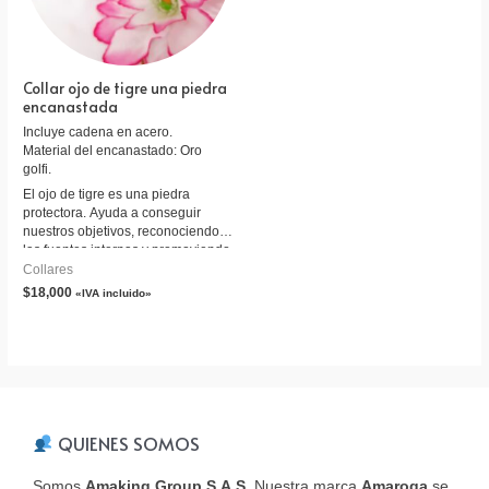
Collar ojo de tigre una piedra
encanastada
Incluye cadena en acero.
Material del encanastado: Oro
golfi.
El ojo de tigre es una piedra
protectora. Ayuda a conseguir
nuestros objetivos, reconociendo
las fuentes internas y promoviendo
la claridad de intención. Esta
Collares
piedra es útil para reconocer tanto
$
18,000
«IVA incluido»
tus necesidades como las de los
demás. Ayuda con los problemas
de autoestima, autocrítica y
bloqueo de la creatividad. Ayuda a
reconocer los propios talentos y
habilidades, también las faltas que
deben ser superadas. Alivia la
depresión y eleva el estado de
QUIENES SOMOS
ánimo.
Somos
Amaking Group S.A.S.
Nuestra marca
Amaroga
se