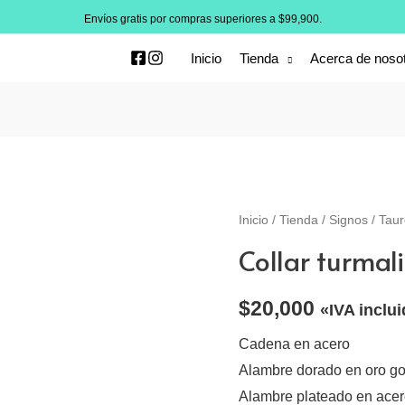
Envíos gratis por compras superiores a $99,900.
Inicio
Tienda
Acerca de noso
Inicio
/
Tienda
/
Signos
/
Taur
Collar turmal
$
20,000
«IVA inclu
Cadena en acero
Alambre dorado en oro gol
Alambre plateado en ace