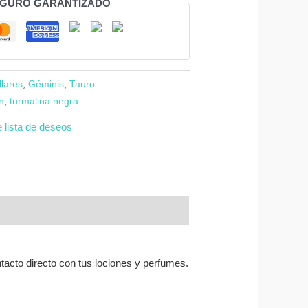
EGURO GARANTIZADO
llares
,
Géminis
,
Tauro
n
,
turmalina negra
e lista de deseos
ontacto directo con tus lociones y perfumes.