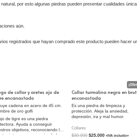
o natural, por esto algunas piedras pueden presentar cualidades únic
aciones aún.
arios registrados que hayan comprado este producto pueden hacer un
go de collar y aretes ojo de
Collar turmalina negra en bru
gre encanastado
encanastada
luye cadena en acero de 45 cm.
Es una piedra de limpieza y
mbre de oro golfi
protección. Aleja la ansiedad,
depresión, ira y mal humor.
ojo de tigre es una piedra
tectora. Ayuda a conseguir
Collares
stros objetivos, reconociendo las
$
30,000
$
25,000
ntes internas y promoviendo la
«IVA incluido»