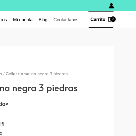
Carrito
tros
Mi cuenta
Blog
Contáctanos
o
/ Collar turmalina negra 3 piedras
ina negra 3 piedras
ido»
fi
ro