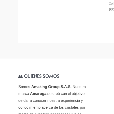
cla
Col
úti
$
3
nec
Ayu
aut
la 
pro
tam
sup
ele
👥 QUIENES SOMOS
Somos
Amaking Group S.A.S.
Nuestra
marca
Amaroga
se creó con el objetivo
de dar a conocer nuestra experiencia y
conocimiento acerca de los cristales por