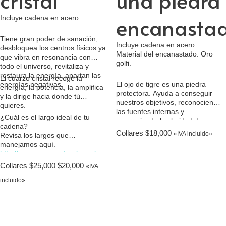
cristal
una piedra
encanasta
Incluye cadena en acero
Tiene gran poder de sanación,
o
Incluye cadena en acero.
desbloquea los centros físicos ya
Material del encanastado: Oro
que vibra en resonancia con
golfi.
todo el universo, revitaliza y
restaura la energía, apartan las
El cuarzo cristal recoge la
energías negativas.
El ojo de tigre es una piedra
energía, la potencia, la amplifica
protectora. Ayuda a conseguir
y la dirige hacia donde tú
nuestros objetivos, reconociendo
quieres.
las fuentes internas y
¿Cuál es el largo ideal de tu
promoviendo la claridad de
cadena?
intención. Esta piedra es útil
Collares
$
18,000
«IVA incluido»
Revisa los largos que
para reconocer tanto tus
manejamos aquí.
necesidades como las de los
http://amaroga.com/cual-es-el-
demás. Ayuda con los
largo-ideal-de-mi-cadena/
Collares
$
25,000
$
20,000
problemas de autoestima,
«IVA
autocrítica y bloqueo de la
incluido»
creatividad. Ayuda a reconocer
los propios talentos y
habilidades, también las faltas
que deben ser superadas. Alivia
la depresión y eleva el estado de