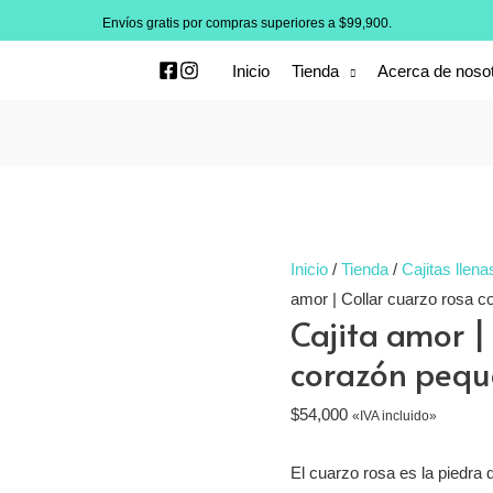
Envíos gratis por compras superiores a $99,900.
Inicio
Tienda
Acerca de noso
Inicio
/
Tienda
/
Cajitas llena
amor | Collar cuarzo rosa c
Cajita amor |
corazón pequ
$
54,000
«IVA incluido»
El cuarzo rosa es la piedra d