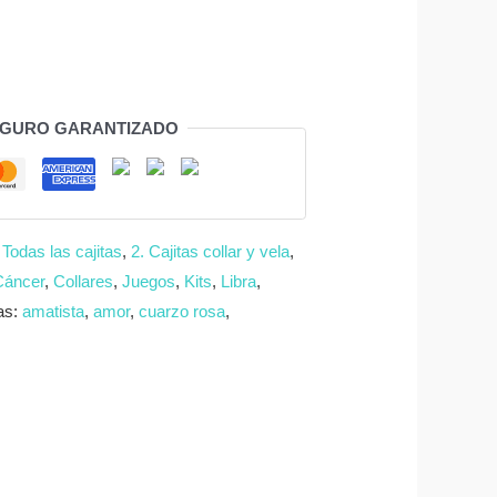
EGURO GARANTIZADO
 Todas las cajitas
,
2. Cajitas collar y vela
,
Cáncer
,
Collares
,
Juegos
,
Kits
,
Libra
,
as:
amatista
,
amor
,
cuarzo rosa
,