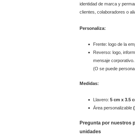
identidad de marca y perman
clientes, colaboradores o al
Personaliza:
Frente: logo de la e
Reverso: logo, inform
mensaje corporativo.
(O se puede personal
Medidas:
Llavero:
5 cm x 3.5 
Área personalizable
Pregunta por nuestros pr
unidades