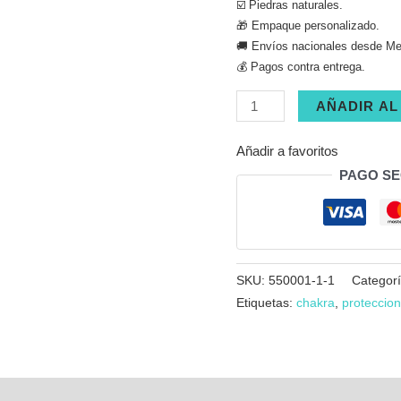
☑️ Piedras naturales.
🎁 Empaque personalizado.
🚚 Envíos nacionales desde Med
💰 Pagos contra entrega.
Llavero
AÑADIR AL
en
acrílico
Añadir a favoritos
con
PAGO S
foto
(Logo)
cantidad
SKU:
550001-1-1
Categor
Etiquetas:
chakra
,
proteccion