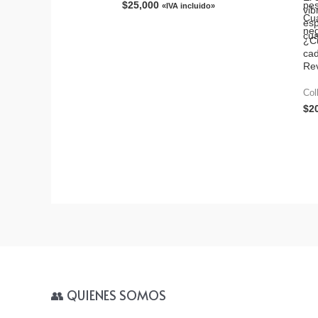
$
25,000
pes
«IVA incluido»
vib
Cua
esp
neg
cua
¿Cu
ca
Rev
aqu
htt
Col
ide
$
2
👥 QUIENES SOMOS