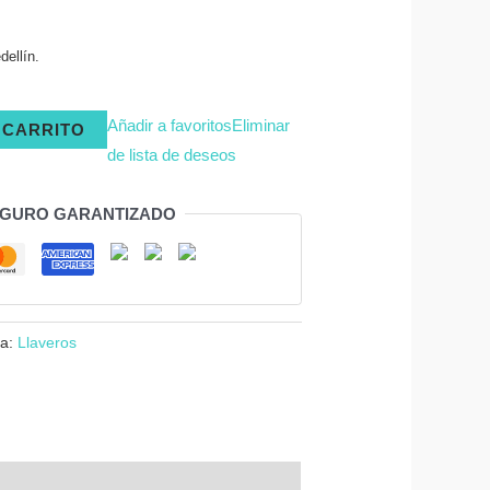
ellín.
Añadir a favoritos
Eliminar
 CARRITO
de lista de deseos
EGURO GARANTIZADO
ía:
Llaveros