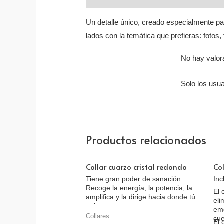
Un detalle único, creado especialmente 
lados con la temática que prefieras: fotos,
No hay valor
Solo los usu
Productos relacionados
Collar cuarzo cristal redondo
Co
Tiene gran poder de sanación.
Inc
Recoge la energía, la potencia, la
El 
amplifica y la dirige hacia donde tú
eli
quieres.
emo
Collares
cue
El