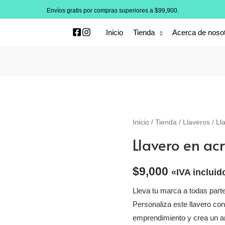
Envíos gratis por compras superiores a $99,900.
Inicio
Tienda
Acerca de noso
Inicio
/
Tienda
/
Llaveros
/ Ll
Llavero en acr
$
9,000
«IVA incluid
Lleva tu marca a todas part
Personaliza este llavero con
emprendimiento y crea un ar