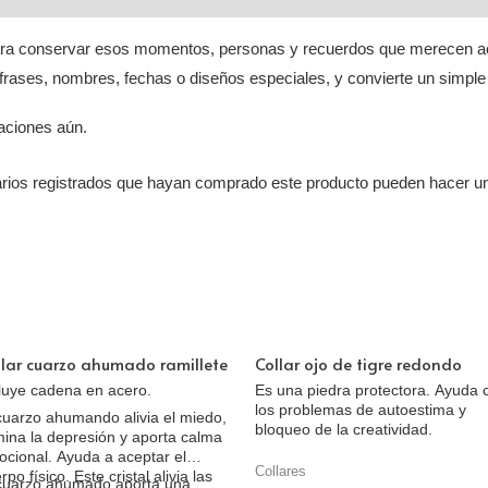
para conservar esos momentos, personas y recuerdos que merecen 
 frases, nombres, fechas o diseños especiales, y convierte un simple l
aciones aún.
arios registrados que hayan comprado este producto pueden hacer un
llar cuarzo ahumado ramillete
Collar ojo de tigre redondo
luye cadena en acero.
Es una piedra protectora. Ayuda 
los problemas de autoestima y
cuarzo ahumando alivia el miedo,
bloqueo de la creatividad.
mina la depresión y aporta calma
cional. Ayuda a aceptar el
Collares
rpo físico. Este cristal alivia las
 cuarzo ahumado aporta una