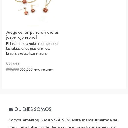
Juego collar, pulsera y aretes
jaspe rojo espiral
El jaspe rojo ayuda a comprender
las situaciones más difíciles.
Limpia y estabiliza el aura.
Collares
$
60,000
$
53,000
«IVA incluido»
👥 QUIENES SOMOS
Somos
Amaking Group S.A.S.
Nuestra marca
Amaroga
se
creó con el objetivo de dar a conocer nuestra experiencia y