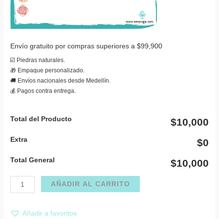
Envío gratuito por compras superiores a $99,900
☑️ Piedras naturales.
🎁 Empaque personalizado.
🚚 Envíos nacionales desde Medellín.
💰 Pagos contra entrega.
Total del Producto
$10,000
Extra
$0
Total General
$10,000
Pulsera
AÑADIR AL CARRITO
amuleto
amatista
Añadir a favoritos
sin