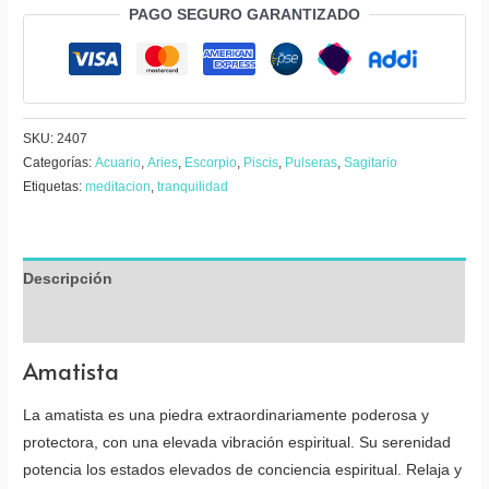
PAGO SEGURO GARANTIZADO
tejido
cantidad
SKU:
2407
Categorías:
Acuario
,
Aries
,
Escorpio
,
Piscis
,
Pulseras
,
Sagitario
Etiquetas:
meditacion
,
tranquilidad
Descripción
Valoraciones (0)
Amatista
La amatista es una piedra extraordinariamente poderosa y
protectora, con una elevada vibración espiritual. Su serenidad
potencia los estados elevados de conciencia espiritual. Relaja y