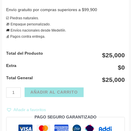
Envío gratuito por compras superiores a $99,900
☑️ Piedras naturales.
🎁 Empaque personalizado.
🚚 Envíos nacionales desde Medellín.
💰 Pagos contra entrega.
Total del Producto
$25,000
Extra
$0
Total General
$25,000
Pulsera
AÑADIR AL CARRITO
ojo
turco
Añadir a favoritos
cadena
PAGO SEGURO GARANTIZADO
cantidad