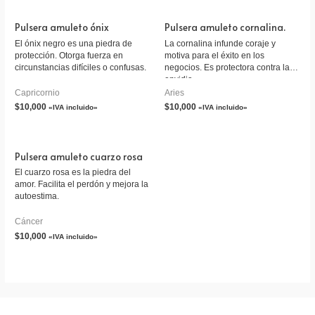
Pulsera amuleto ónix
Pulsera amuleto cornalina.
El ónix negro es una piedra de
La cornalina infunde coraje y
protección. Otorga fuerza en
motiva para el éxito en los
circunstancias difíciles o confusas.
negocios. Es protectora contra la
envidia.
Capricornio
Aries
$
10,000
$
10,000
«IVA incluido»
«IVA incluido»
Pulsera amuleto cuarzo rosa
El cuarzo rosa es la piedra del
amor. Facilita el perdón y mejora la
autoestima.
Cáncer
$
10,000
«IVA incluido»