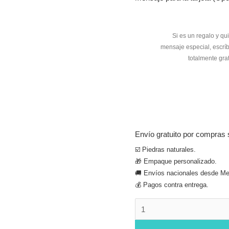
Envío gratuito por compras 
☑️ Piedras naturales.
🎁 Empaque personalizado.
🚚 Envíos nacionales desde Med
💰 Pagos contra entrega.
Recordatorio
porta