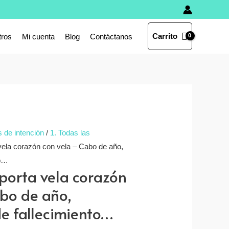
Carrito
tros
Mi cuenta
Blog
Contáctanos
s de intención
/
1. Todas las
vela corazón con vela – Cabo de año,
to…
porta vela corazón
bo de año,
de fallecimiento…