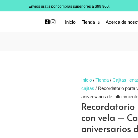
Envíos gratis por compras superiores a $99,900.
Inicio
Tienda
Acerca de noso
Inicio
/
Tienda
/
Cajitas llena
cajitas
/ Recordatorio porta 
aniversarios de fallecimien
Recordatorio 
con vela – Ca
aniversarios 