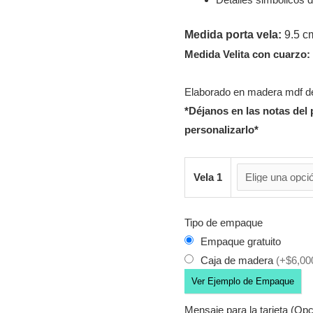
Medida porta vela:
9.5 c
Medida Velita con cuarzo:
Elaborado en madera mdf de
*Déjanos en las notas del 
personalizarlo*
Vela 1
Tipo de empaque
Empaque gratuito
Caja de madera
(+$6,00
Ver Ejemplo de Empaque
Mensaje para la tarjeta (Opc