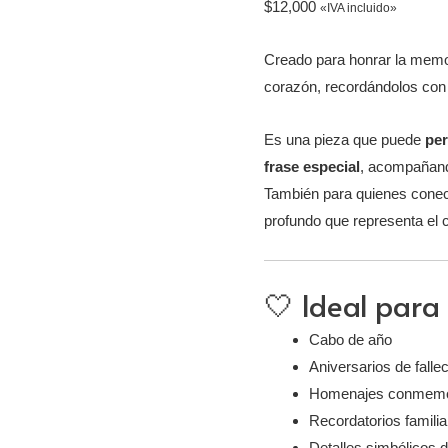
$
12,000
«IVA incluido»
Creado para honrar la memo
corazón, recordándolos con a
Es una pieza que puede
per
frase especial
, acompañan
También para quienes conect
profundo que representa el 
🤍 Ideal para 
Cabo de año
Aniversarios de falle
Homenajes conmemo
Recordatorios famili
Detalles simbólicos