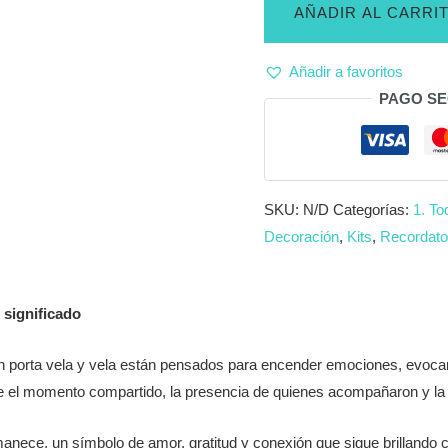
vela
AÑADIR AL CARRI
corazón
con
Añadir a favoritos
vela
PAGO S
-
Cabo
de
año,
SKU:
N/D
Categorías:
1. To
aniversarios
Decoración
,
Kits
,
Recordato
de
fallecimiento...
cantidad
 significado
n porta vela y vela están pensados para encender emociones, evoca
ve el momento compartido, la presencia de quienes acompañaron y la
nece, un símbolo de amor, gratitud y conexión que sigue brillando c