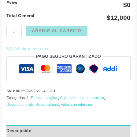
Extra
$0
Total General
$12,000
Recordatorio
AÑADIR AL CARRITO
porta
vela
Añadir a favoritos
luna
PAGO SEGURO GARANTIZADO
con
vela
mini
cantidad
SKU:
801599-2-2-2-1-4-1-2-1
Categorías:
1. Todas las cajitas
,
Cajitas llenas de intención
,
Decoración
,
Kits
,
Recordatorios
,
Velas con intención
Descripción