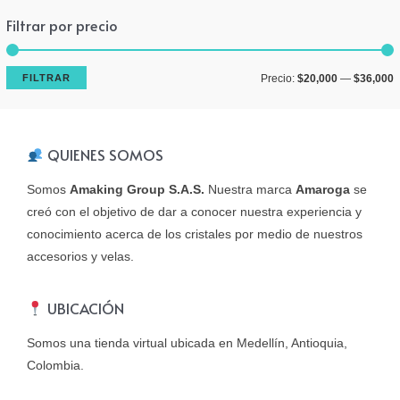
Filtrar por precio
P
P
FILTRAR
Precio:
$20,000
—
$36,000
r
r
e
e
QUIENES SOMOS
c
c
i
i
Somos
Amaking Group S.A.S.
Nuestra marca
Amaroga
se
o
o
creó con el objetivo de dar a conocer nuestra experiencia y
conocimiento acerca de los cristales por medio de nuestros
í
á
accesorios y velas.
n
x
i
i
UBICACIÓN
Somos una tienda virtual ubicada en Medellín, Antioquia,
o
o
Colombia.