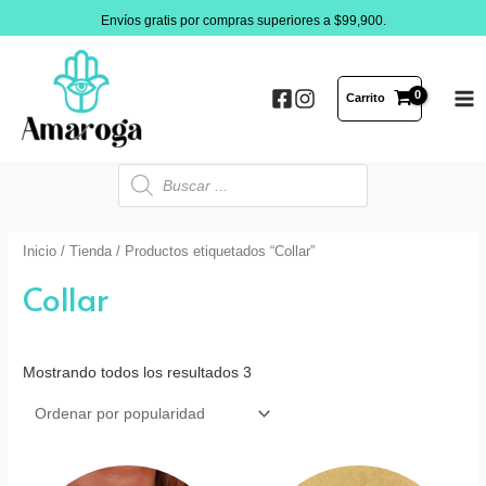
Ir
Envíos gratis por compras superiores a $99,900.
al
contenido
Carrito
MA
ME
Búsqueda
de
productos
Inicio
/
Tienda
/ Productos etiquetados “Collar”
Collar
Mostrando todos los resultados 3