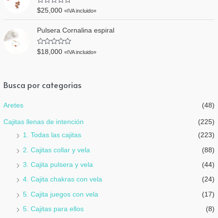
a
e
d
V
5
$
25,000
«IVA incluido»
o
a
e
l
n
o
Pulsera Cornalina espiral
0
r
d
a
e
d
V
5
$
18,000
«IVA incluido»
o
a
e
l
n
o
0
r
d
a
Busca por categorias
e
d
5
o
e
Aretes
(48)
n
0
d
Cajitas llenas de intención
(225)
e
5
1. Todas las cajitas
(223)
2. Cajitas collar y vela
(88)
3. Cajita pulsera y vela
(44)
4. Cajita chakras con vela
(24)
5. Cajita juegos con vela
(17)
5. Cajitas para ellos
(8)