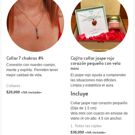
Collar 7 chakras #4
Cajita collar jaspe rojo
corazón pequeño con vela
Conexión con nuestro cuerpo,
mini
mente y espíritu. Permiten tener
mejor calidad de vida.
El jaspe rojo ayuda a comprender
las situaciones más difíciles.
Limpia y estabiliza el aura.
Collares
Incluye
$
20,000
«IVA incluido»
Collar jaspe rojo corazón pequeño
(Dije de 1.5 cm)
Vela mini con cuarzo en envase de
vidrio (4 cm alto, 4.5 cm ancho)
Tarjeta personalizada
1. Todas las cajitas
Empaque caja de cartón
$
36,000
«IVA incluido»