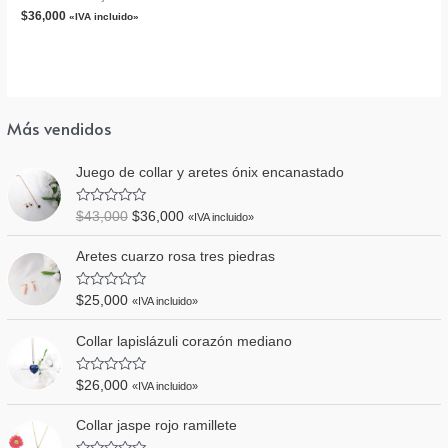
Empaque caja de cartón
$
36,000
«IVA incluido»
Más vendidos
Juego de collar y aretes ónix encanastado
V
$
43,000
$
36,000
«IVA incluido»
a
l
o
Aretes cuarzo rosa tres piedras
r
a
d
V
$
25,000
«IVA incluido»
o
a
e
l
n
o
Collar lapislázuli corazón mediano
0
r
d
a
e
d
V
5
$
26,000
«IVA incluido»
o
a
e
l
n
o
Collar jaspe rojo ramillete
0
r
d