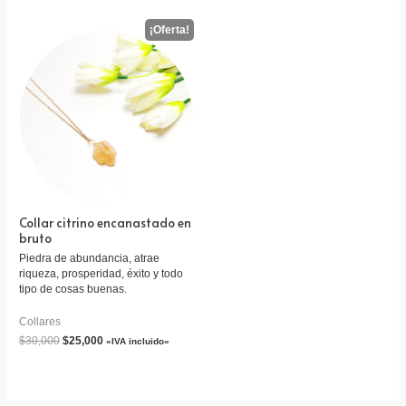
demás. Ayuda con los problemas
de autoestima, autocrítica y
bloqueo de la creatividad. Ayuda a
reconocer los propios talentos y
habilidades, también las faltas que
deben ser superadas. Alivia la
depresión y eleva el estado de
ánimo.
Collar citrino encanastado en
bruto
Piedra de abundancia, atrae
riqueza, prosperidad, éxito y todo
tipo de cosas buenas.
Collares
$
30,000
$
25,000
«IVA incluido»