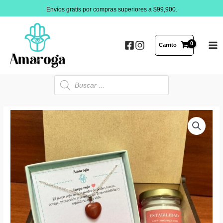
Ir
Envíos gratis por compras superiores a $99,900.
al
contenido
Carrito
MA
ME
Búsqueda
de
productos