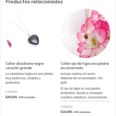
Productos relacionados
Collar obsidiana negra
Collar ojo de tigre una piedra
corazón grande
encanastada
La obsidiana negra es una piedra
Incluye cadena en acero.
muy poderosa, creativa y
Material del encanastado: Oro
protectora.
golfi.
El ojo de tigre es una piedra
Collares
protectora. Ayuda a conseguir
$
29,000
nuestros objetivos, reconociendo
«IVA incluido»
las fuentes internas y promoviendo
la claridad de intención. Esta
Collares
piedra es útil para reconocer tanto
$
18,000
«IVA incluido»
tus necesidades como las de los