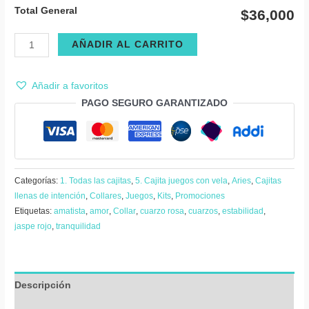
Total General
$36,000
Cajita
AÑADIR AL CARRITO
collar
jaspe
Añadir a favoritos
rojo
PAGO SEGURO GARANTIZADO
corazón
pequeño
con
vela
mini
Categorías:
1. Todas las cajitas
,
5. Cajita juegos con vela
,
Aries
,
Cajitas
cantidad
llenas de intención
,
Collares
,
Juegos
,
Kits
,
Promociones
Etiquetas:
amatista
,
amor
,
Collar
,
cuarzo rosa
,
cuarzos
,
estabilidad
,
jaspe rojo
,
tranquilidad
Descripción