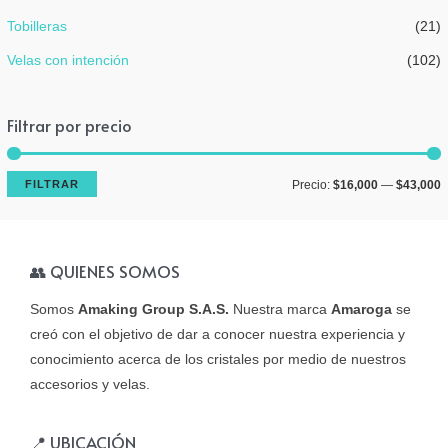
Tobilleras
(21)
Velas con intención
(102)
Filtrar por precio
P
P
FILTRAR
Precio:
$16,000
—
$43,000
r
r
e
e
👥 QUIENES SOMOS
c
c
i
i
Somos
Amaking Group S.A.S.
Nuestra marca
Amaroga
se
o
o
creó con el objetivo de dar a conocer nuestra experiencia y
conocimiento acerca de los cristales por medio de nuestros
í
á
accesorios y velas.
n
x
i
i
📍 UBICACIÓN