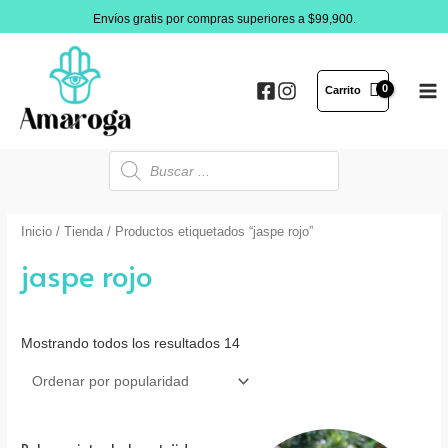
Ir
Envíos gratis por compras superiores a $99,900.
al
contenido
Carrito
MA
ME
Búsqueda
de
productos
Inicio
/
Tienda
/ Productos etiquetados “jaspe rojo”
jaspe rojo
Mostrando todos los resultados 14