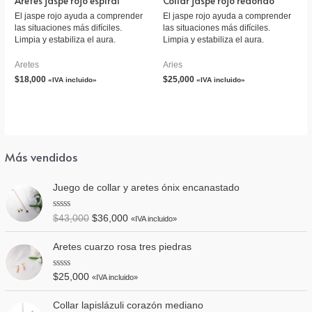
Aretes jaspe rojo espiral
Collar jaspe rojo redondo
El jaspe rojo ayuda a comprender
El jaspe rojo ayuda a comprender
las situaciones más difíciles.
las situaciones más difíciles.
Limpia y estabiliza el aura.
Limpia y estabiliza el aura.
Aretes
Aries
$
18,000
$
25,000
«IVA incluido»
«IVA incluido»
Más vendidos
Juego de collar y aretes ónix encanastado
V
$
43,000
$
36,000
«IVA incluido»
a
l
o
Aretes cuarzo rosa tres piedras
r
a
d
V
$
25,000
«IVA incluido»
o
a
e
l
n
o
Collar lapislázuli corazón mediano
0