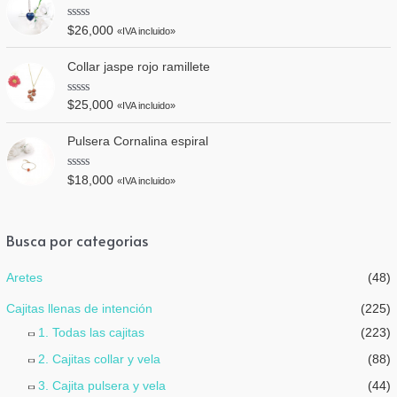
r
d
a
e
d
V
5
$
26,000
«IVA incluido»
o
a
e
l
n
o
Collar jaspe rojo ramillete
0
r
d
a
e
d
V
5
$
25,000
«IVA incluido»
o
a
e
l
n
o
Pulsera Cornalina espiral
0
r
d
a
e
d
V
5
$
18,000
«IVA incluido»
o
a
e
l
n
o
0
r
d
a
Busca por categorias
e
d
5
o
e
Aretes
(48)
n
0
d
Cajitas llenas de intención
(225)
e
5
1. Todas las cajitas
(223)
2. Cajitas collar y vela
(88)
3. Cajita pulsera y vela
(44)