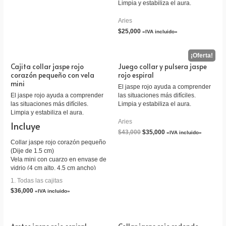
Limpia y estabiliza el aura.
Aries
$
25,000
«IVA incluido»
Cajita collar jaspe rojo
Juego collar y pulsera jaspe
corazón pequeño con vela
rojo espiral
mini
El jaspe rojo ayuda a comprender
El jaspe rojo ayuda a comprender
las situaciones más difíciles.
las situaciones más difíciles.
Limpia y estabiliza el aura.
Limpia y estabiliza el aura.
Aries
Incluye
$
43,000
$
35,000
«IVA incluido»
Collar jaspe rojo corazón pequeño
(Dije de 1.5 cm)
Vela mini con cuarzo en envase de
vidrio (4 cm alto, 4.5 cm ancho)
Tarjeta personalizada
1. Todas las cajitas
Empaque caja de cartón
$
36,000
«IVA incluido»