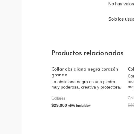
No hay valor
Solo los usu
Productos relacionados
Collar obsidiana negra corazón
Co
grande
Con
men
La obsidiana negra es una piedra
mej
muy poderosa, creativa y protectora.
Col
Collares
$
3
$
29,000
«IVA incluido»