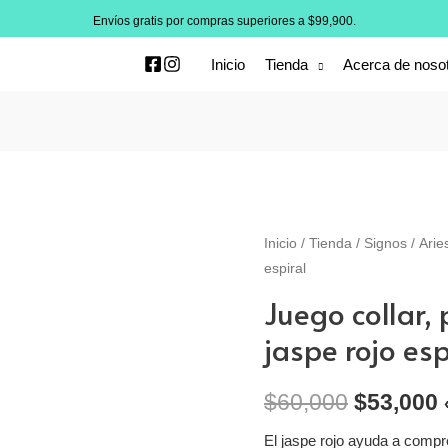
Envíos gratis por compras superiores a $99,900.
Inicio
Tienda
Acerca de noso
Inicio
/
Tienda
/
Signos
/
Arie
espiral
Juego collar, 
jaspe rojo esp
$
60,000
$
53,000
El jaspe rojo ayuda a compre