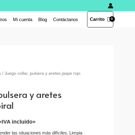
Carrito
tros
Mi cuenta
Blog
Contáctanos
s
/ Juego collar, pulsera y aretes jaspe rojo
pulsera y aretes
iral
«IVA incluido»
nder las situaciones más difíciles. Limpia