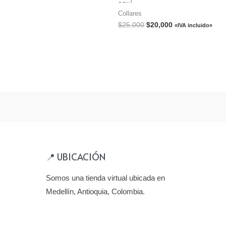
aquí.
http://amaroga.com/cual-es-el-lar
Collares
ideal-de-mi-cadena/
$
25,000
$
20,000
«IVA incluido»
📍 UBICACIÓN
Somos una tienda virtual ubicada en
Medellín, Antioquia, Colombia.