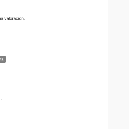
a valoración.
 el
,