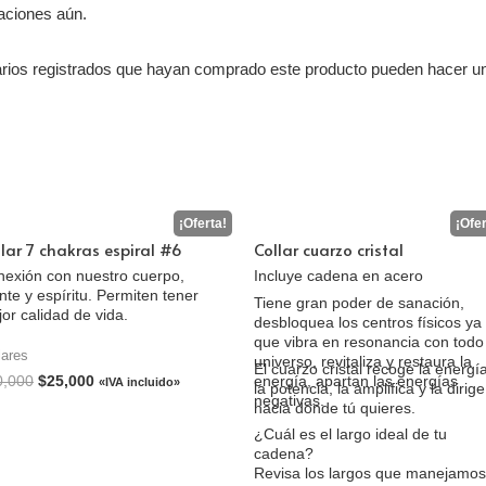
aciones aún.
arios registrados que hayan comprado este producto pueden hacer un
llar 7 chakras espiral #6
Collar cuarzo cristal
exión con nuestro cuerpo,
Incluye cadena en acero
te y espíritu. Permiten tener
Tiene gran poder de sanación,
or calidad de vida.
desbloquea los centros físicos ya
que vibra en resonancia con todo
lares
universo, revitaliza y restaura la
El cuarzo cristal recoge la energía
0,000
$
25,000
energía, apartan las energías
«IVA incluido»
la potencia, la amplifica y la dirige
negativas.
hacia donde tú quieres.
¿Cuál es el largo ideal de tu
cadena?
Revisa los largos que manejamos