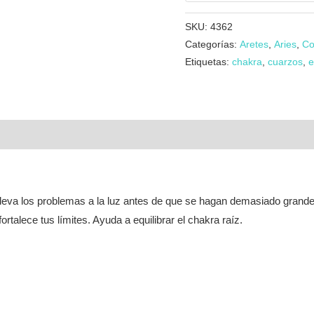
espiral
SKU:
4362
cantidad
Categorías:
Aretes
,
Aries
,
Co
Etiquetas:
chakra
,
cuarzos
,
e
 lleva los problemas a la luz antes de que se hagan demasiado grand
fortalece tus límites. Ayuda a equilibrar el chakra raíz.