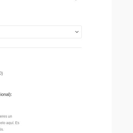
0)
ional):