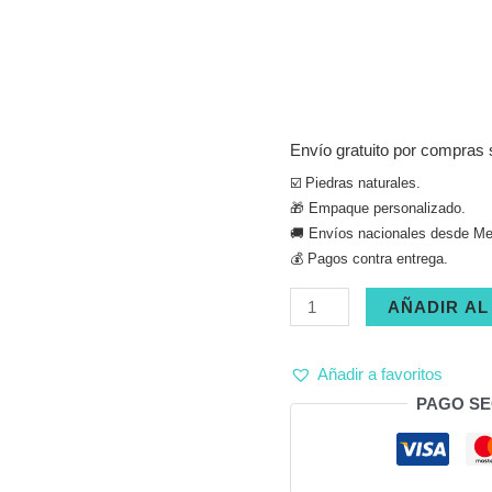
Envío gratuito por compras 
☑️ Piedras naturales.
🎁 Empaque personalizado.
🚚 Envíos nacionales desde Med
💰 Pagos contra entrega.
Juego
AÑADIR AL
collar,
pulsera
Añadir a favoritos
y
PAGO S
aretes
jaspe
rojo