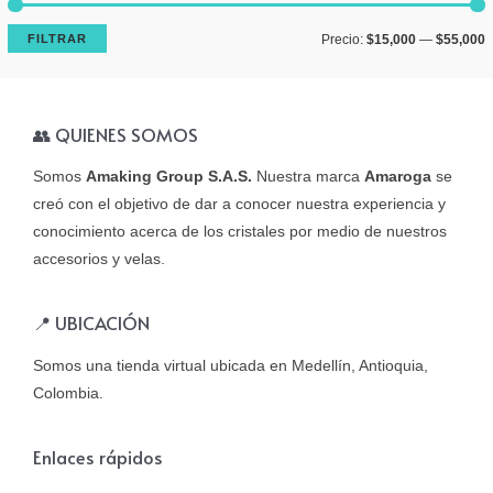
P
P
FILTRAR
Precio:
$15,000
—
$55,000
r
r
e
e
👥 QUIENES SOMOS
c
c
i
i
Somos
Amaking Group S.A.S.
Nuestra marca
Amaroga
se
o
o
creó con el objetivo de dar a conocer nuestra experiencia y
conocimiento acerca de los cristales por medio de nuestros
í
á
accesorios y velas.
n
x
i
i
📍 UBICACIÓN
Somos una tienda virtual ubicada en Medellín, Antioquia,
o
o
Colombia.
Enlaces rápidos