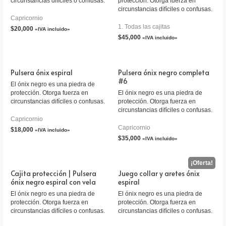
circunstancias difíciles o confusas.
protección. Otorga fuerza en
circunstancias difíciles o confusas.
Capricornio
1. Todas las cajitas
$
20,000
«IVA incluido»
$
45,000
«IVA incluido»
Pulsera ónix espiral
Pulsera ónix negro completa
#6
El ónix negro es una piedra de
protección. Otorga fuerza en
El ónix negro es una piedra de
circunstancias difíciles o confusas.
protección. Otorga fuerza en
circunstancias difíciles o confusas.
Capricornio
Capricornio
$
18,000
«IVA incluido»
$
35,000
«IVA incluido»
Cajita protección | Pulsera
Juego collar y aretes ónix
ónix negro espiral con vela
espiral
El ónix negro es una piedra de
El ónix negro es una piedra de
protección. Otorga fuerza en
protección. Otorga fuerza en
circunstancias difíciles o confusas.
circunstancias difíciles o confusas.