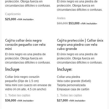
protección. Otorga fuerza en
El ónix negro es una piedra de
circunstancias difíciles o confusas.
protección. Otorga fuerza en
circunstancias difíciles o confusas.
Capricornio
Aretes
$
25,000
«IVA incluido»
$
60,000
$
53,000
«IVA incluido»
Cajita collar ónix negro
Cajita protección | Collar ónix
corazón pequeño con vela
negro una piedra con vela
mini
cubo grande
El ónix negro es una piedra de
El ónix negro es una piedra de
protección. Otorga fuerza en
protección. Otorga fuerza en
circunstancias difíciles o confusas.
circunstancias difíciles o confusas.
Incluye
Incluye:
Collar ónix negro corazón
Collar una piedra
pequeño (Dije de 1.5 cm)
Vela cubo grande (6x6x6)
Vela mini con cuarzo en envase de
Tarjeta personalizada
vidrio (4 cm alto, 4.5 cm ancho)
Empaque caja de cartón
Tarjeta personalizada
1. Todas las cajitas
1. Todas las cajitas
Empaque caja de cartón
$
36,000
$
27,000
«IVA incluido»
«IVA incluido»