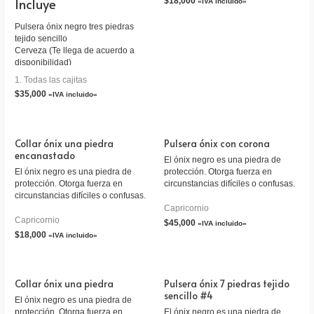
Incluye
$
18,000
«IVA incluido»
Pulsera ónix negro tres piedras
tejido sencillo
Cerveza (Te llega de acuerdo a
disponibilidad)
Tarjeta personalizada
1. Todas las cajitas
Empaque caja de madera
$
35,000
«IVA incluido»
Collar ónix una piedra
Pulsera ónix con corona
encanastado
El ónix negro es una piedra de
El ónix negro es una piedra de
protección. Otorga fuerza en
protección. Otorga fuerza en
circunstancias difíciles o confusas.
circunstancias difíciles o confusas.
Capricornio
Capricornio
$
45,000
«IVA incluido»
$
18,000
«IVA incluido»
Collar ónix una piedra
Pulsera ónix 7 piedras tejido
sencillo #4
El ónix negro es una piedra de
protección. Otorga fuerza en
El ónix negro es una piedra de