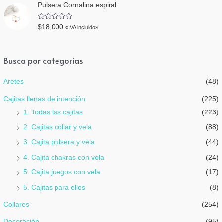
n
o
Pulsera Cornalina espiral
0
r
d
a
e
d
V
5
$
18,000
«IVA incluido»
o
a
e
l
n
o
0
r
d
a
Busca por categorias
e
d
5
o
e
Aretes
(48)
n
0
d
Cajitas llenas de intención
(225)
e
5
1. Todas las cajitas
(223)
2. Cajitas collar y vela
(88)
3. Cajita pulsera y vela
(44)
4. Cajita chakras con vela
(24)
5. Cajita juegos con vela
(17)
5. Cajitas para ellos
(8)
Collares
(254)
Decoración
(95)