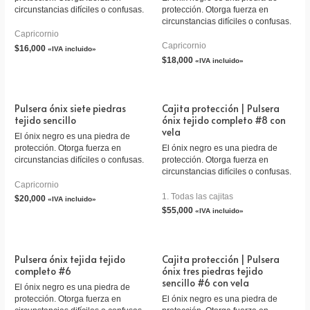
circunstancias difíciles o confusas.
protección. Otorga fuerza en
circunstancias difíciles o confusas.
Capricornio
Capricornio
$
16,000
«IVA incluido»
$
18,000
«IVA incluido»
Pulsera ónix siete piedras
Cajita protección | Pulsera
tejido sencillo
ónix tejido completo #8 con
vela
El ónix negro es una piedra de
protección. Otorga fuerza en
El ónix negro es una piedra de
circunstancias difíciles o confusas.
protección. Otorga fuerza en
circunstancias difíciles o confusas.
Capricornio
1. Todas las cajitas
$
20,000
«IVA incluido»
$
55,000
«IVA incluido»
Pulsera ónix tejida tejido
Cajita protección | Pulsera
completo #6
ónix tres piedras tejido
sencillo #6 con vela
El ónix negro es una piedra de
protección. Otorga fuerza en
El ónix negro es una piedra de