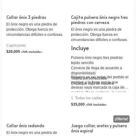
Collar ónix 3 piedras
Cajita pulsera ónix negro tres
piedras con cerveza
El ónix negro es una piedra de
protección. Otorga fuerza en
El ónix negro es una piedra de
circunstancias difíciles o confusas.
protección. Otorga fuerza en
circunstancias difíciles o confusas.
Capricornio
Incluye
$
20,000
«IVA incluido»
Pulsera ónix negro tres piedras
tejido sencillo
Cerveza (te llega de acuerdo a
disponibilidad)
Déjanos en las notas del pedido el
Tarjeta personalizada
nombre o la frase con la que
Empaque caja de madera
deseas vaya marcada la caja de
madera. De lo contrario, la caja te
llaga sin marcar.
1. Todas las cajitas
$
35,000
«IVA incluido»
Collar ónix redondo
Juego collar, aretes y pulsera
ónix espiral
El ónix negro es una piedra de