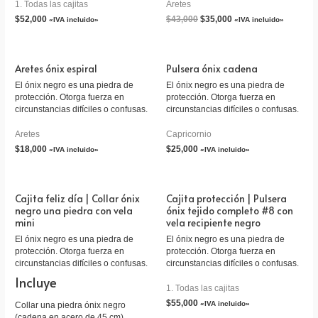
1. Todas las cajitas
Aretes
$
52,000
$
43,000
$
35,000
«IVA incluido»
«IVA incluido»
Aretes ónix espiral
Pulsera ónix cadena
El ónix negro es una piedra de
El ónix negro es una piedra de
protección. Otorga fuerza en
protección. Otorga fuerza en
circunstancias difíciles o confusas.
circunstancias difíciles o confusas.
Aretes
Capricornio
$
18,000
$
25,000
«IVA incluido»
«IVA incluido»
Cajita feliz día | Collar ónix
Cajita protección | Pulsera
negro una piedra con vela
ónix tejido completo #8 con
mini
vela recipiente negro
El ónix negro es una piedra de
El ónix negro es una piedra de
protección. Otorga fuerza en
protección. Otorga fuerza en
circunstancias difíciles o confusas.
circunstancias difíciles o confusas.
Incluye
1. Todas las cajitas
$
55,000
«IVA incluido»
Collar una piedra ónix negro
(cadena en acero de 45 cm)