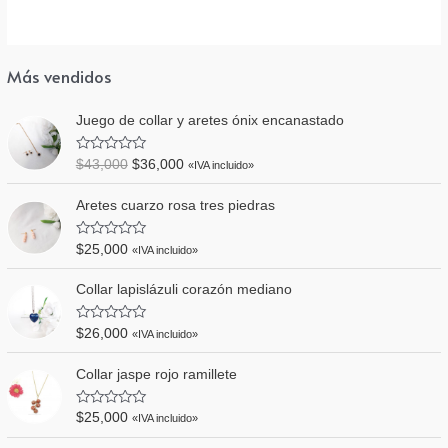
Más vendidos
Juego de collar y aretes ónix encanastado
V
$
43,000
$
36,000
«IVA incluido»
a
l
o
Aretes cuarzo rosa tres piedras
r
a
d
V
$
25,000
«IVA incluido»
o
a
e
l
n
o
Collar lapislázuli corazón mediano
0
r
d
a
e
d
V
5
$
26,000
«IVA incluido»
o
a
e
l
n
o
Collar jaspe rojo ramillete
0
r
d
a
e
d
V
5
$
25,000
«IVA incluido»
o
a
e
l