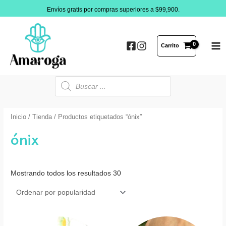
Ir
Envíos gratis por compras superiores a $99,900.
al
contenido
Carrito
MA
ME
Búsqueda
de
productos
Inicio
/
Tienda
/ Productos etiquetados “ónix”
ónix
Mostrando todos los resultados 30