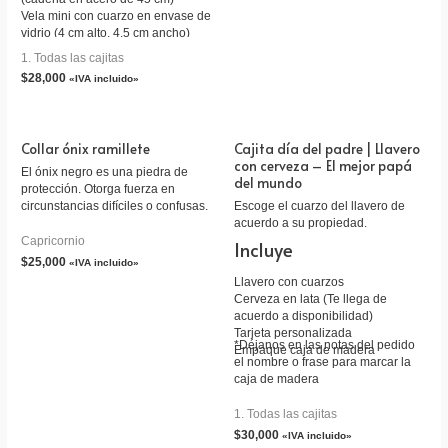
Vela mini con cuarzo en envase de
vidrio (4 cm alto, 4.5 cm ancho)
Tarjeta personalizada
1. Todas las cajitas
Caja de cartón
$
28,000
«IVA incluido»
Collar ónix ramillete
Cajita día del padre | Llavero
con cerveza – El mejor papá
El ónix negro es una piedra de
del mundo
protección. Otorga fuerza en
circunstancias difíciles o confusas.
Escoge el cuarzo del llavero de
acuerdo a su propiedad.
Capricornio
Incluye
$
25,000
«IVA incluido»
Llavero con cuarzos
Cerveza en lata (Te llega de
acuerdo a disponibilidad)
Tarjeta personalizada
*Déjanos en las notas del pedido
Empaque caja de madera
el nombre o frase para marcar la
caja de madera
1. Todas las cajitas
$
30,000
«IVA incluido»