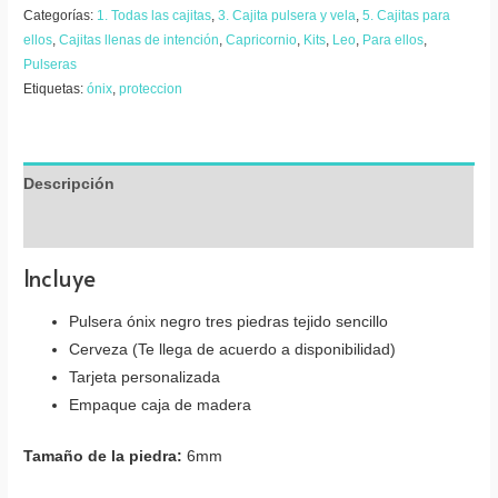
piedras
Categorías:
1. Todas las cajitas
,
3. Cajita pulsera y vela
,
5. Cajitas para
ellos
,
Cajitas llenas de intención
,
Capricornio
,
Kits
,
Leo
,
Para ellos
,
con
Pulseras
cerveza
Etiquetas:
ónix
,
proteccion
-
Feliz
día
papá
Descripción
cantidad
Valoraciones (0)
Incluye
Pulsera ónix negro tres piedras tejido sencillo
Cerveza (Te llega de acuerdo a disponibilidad)
Tarjeta personalizada
Empaque caja de madera
Tamaño de la piedra:
6mm