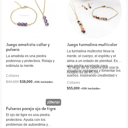
Juego amatista collar y
Juego turmalina multicolor
pulsera
La turmalina multicolor lleva la
La amatista es una piedra
mente, el cuerpo, el espíritu y el
poderosa y protectora. Relaja y
alma a un estado de plenitud. Es
estimula la mente.
una piedra excelente para
*El largo de la cadena que usa la
visualizar imágenes y fomentar los
modelo es de 45 cm.
sueños, inspirando creatividad y
Collares
potenciando la imaginación. Esta
$
43,000
$
38,000
«IVA incluido»
Collares
piedra ofrece una vía de contacto
$
55,000
«IVA incluido»
con el yo interno y con los reinos
espirituales superiores.
Pulseras pareja ojo de tigre
El ojo de tigre es una piedra
protectora. Ayuda con los
problemas de autoestima y