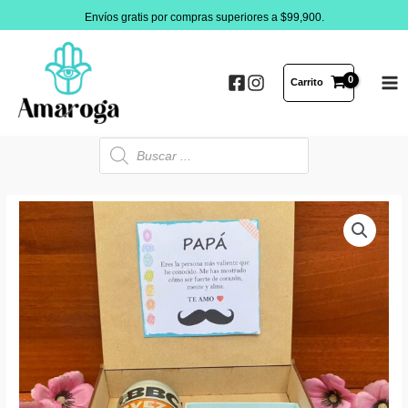
Ir
Envíos gratis por compras superiores a $99,900.
al
contenido
Carrito
MA
ME
Búsqueda
de
productos