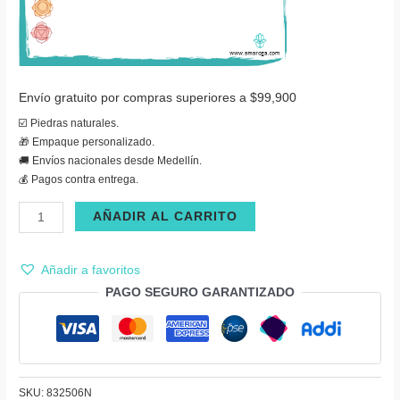
Envío gratuito por compras superiores a $99,900
☑️ Piedras naturales.
🎁 Empaque personalizado.
🚚 Envíos nacionales desde Medellín.
💰 Pagos contra entrega.
Cajita
AÑADIR AL CARRITO
día
del
Añadir a favoritos
padre
PAGO SEGURO GARANTIZADO
|
Pulsera
ónix
negro
tres
SKU:
832506N