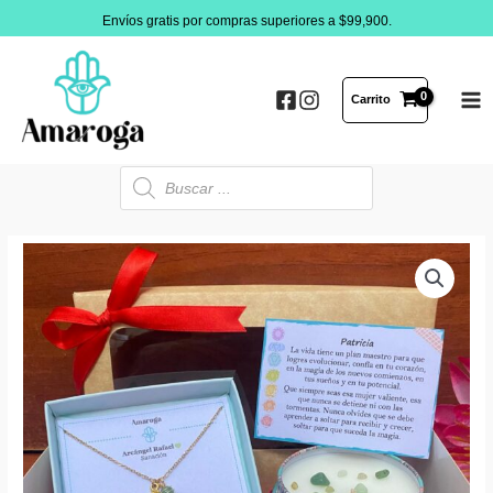
Ir
Envíos gratis por compras superiores a $99,900.
al
contenido
Carrito
MA
ME
Búsqueda
de
productos