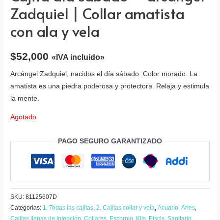
Zadquiel | Collar amatista
con ala y vela
$
52,000
«IVA incluido»
Arcángel Zadquiel, nacidos el día sábado. Color morado. La
amatista es una piedra poderosa y protectora. Relaja y estimula
la mente.
Agotado
PAGO SEGURO GARANTIZADO
SKU:
81125607D
Categorías:
1. Todas las cajitas
,
2. Cajitas collar y vela
,
Acuario
,
Aries
,
Cajitas llenas de intención
,
Collares
,
Escorpio
,
Kits
,
Piscis
,
Sagitario