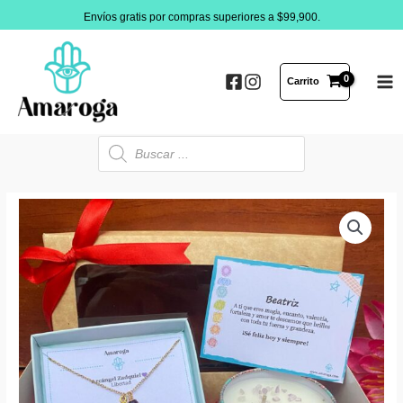
Ir
Envíos gratis por compras superiores a $99,900.
al
contenido
Carrito
MA
ME
Búsqueda
de
productos