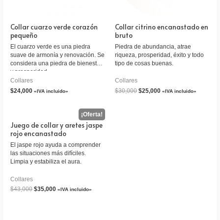
Collar cuarzo verde corazón
Collar citrino encanastado en
pequeño
bruto
El cuarzo verde es una piedra
Piedra de abundancia, atrae
suave de armonía y renovación. Se
riqueza, prosperidad, éxito y todo
considera una piedra de bienestar
tipo de cosas buenas.
y prosperidad.
Collares
Collares
$
24,000
$
30,000
$
25,000
«IVA incluido»
«IVA incluido»
Juego de collar y aretes jaspe
rojo encanastado
El jaspe rojo ayuda a comprender
las situaciones más difíciles.
Limpia y estabiliza el aura.
Collares
$
43,000
$
35,000
«IVA incluido»