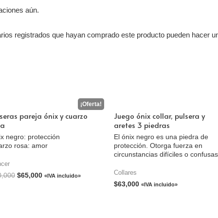
aciones aún.
arios registrados que hayan comprado este producto pueden hacer un
seras pareja ónix y cuarzo
Juego ónix collar, pulsera y
sa
aretes 3 piedras
x negro: protección
El ónix negro es una piedra de
arzo rosa: amor
protección. Otorga fuerza en
circunstancias difíciles o confusas
cer
Collares
0,000
$
65,000
«IVA incluido»
$
63,000
«IVA incluido»