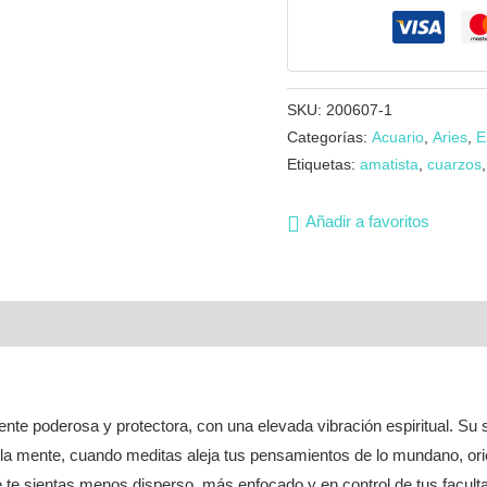
SKU:
200607-1
Categorías:
Acuario
,
Aries
,
E
Etiquetas:
amatista
,
cuarzos
Añadir a favoritos
ente poderosa y protectora, con una elevada vibración espiritual. Su
a la mente, cuando meditas aleja tus pensamientos de lo mundano, orie
te sientas menos disperso, más enfocado y en control de tus facult