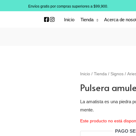
Envíos gratis por compras superiores a $99,900.
Inicio
Tienda
Acerca de noso
Inicio
/
Tienda
/
Signos
/
Arie
Pulsera amule
La amatista es una piedra po
mente.
Este producto no está dispon
PAGO S