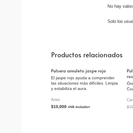
No hay valor
Solo los usu
Productos relacionados
Pulsera amuleto jaspe rojo
Pul
ro
El jaspe rojo ayuda a comprender
las situaciones más difíciles. Limpia
Óni
y estabiliza el aura.
Cu
Aries
Cán
$
10,000
$
7
«IVA incluido»