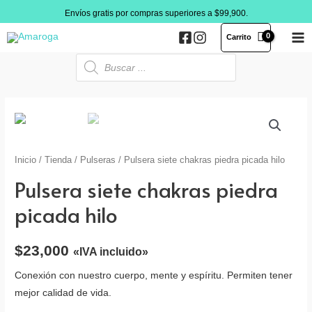
Ir
Envíos gratis por compras superiores a $99,900.
al
Carrito
contenido
MA
Búsqueda
de
ME
productos
Inicio
/
Tienda
/
Pulseras
/ Pulsera siete chakras piedra picada hilo
Pulsera siete chakras piedra
picada hilo
$
23,000
«IVA incluido»
Conexión con nuestro cuerpo, mente y espíritu. Permiten tener
mejor calidad de vida.