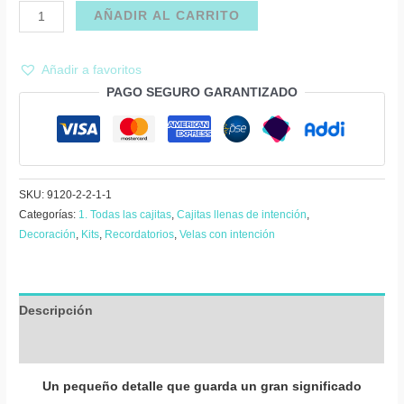
Recordatorio
AÑADIR AL CARRITO
porta
vela
Añadir a favoritos
ancla
PAGO SEGURO GARANTIZADO
con
vela
cantidad
SKU:
9120-2-2-1-1
Categorías:
1. Todas las cajitas
,
Cajitas llenas de intención
,
Decoración
,
Kits
,
Recordatorios
,
Velas con intención
Descripción
Valoraciones (0)
Un pequeño detalle que guarda un gran significado