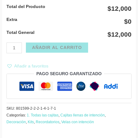
Total del Producto
$12,000
Extra
$0
Total General
$12,000
Recordatorio
AÑADIR AL CARRITO
porta
vela
Añadir a favoritos
Dama
PAGO SEGURO GARANTIZADO
de
la
Justicia
con
vela
SKU:
801599-2-2-2-1-4-1-7-1
mini
Categorías:
1. Todas las cajitas
,
Cajitas llenas de intención
,
Decoración
,
Kits
,
Recordatorios
,
Velas con intención
–
Día