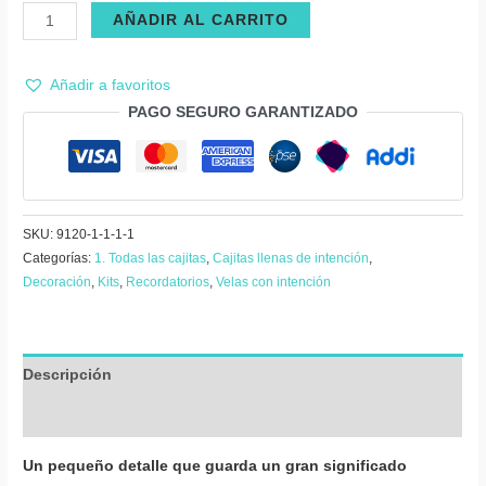
Recordatorio
AÑADIR AL CARRITO
(15)
quince
Añadir a favoritos
años
PAGO SEGURO GARANTIZADO
,
número
y
corona-
Mini
SKU:
9120-1-1-1-1
porta
Categorías:
1. Todas las cajitas
,
Cajitas llenas de intención
,
Decoración
,
Kits
,
Recordatorios
,
Velas con intención
vela
con
vela
cantidad
Descripción
Valoraciones (0)
Un pequeño detalle que guarda un gran significado